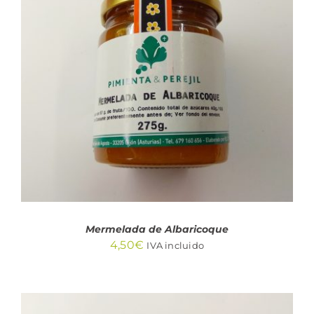
AÑADIR AL CARRITO
/
DETALLES
Mermelada de Albaricoque
4,50
€
IVA incluido