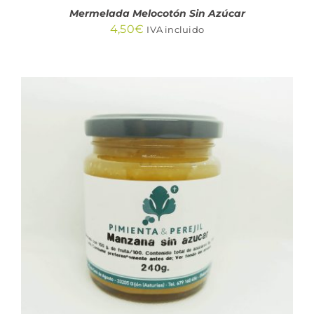
Mermelada Melocotón Sin Azúcar
4,50
€
IVA incluido
AÑADIR AL CARRITO
/
DETALLES