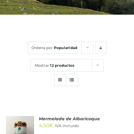
Bebidas
Conservas
Ordena por
Popularidad
Cestas
Mostrar
12 productos
Sin gluten
Contacto
Mermelada de Albaricoque
AÑADIR
4,50
€
AL
IVA incluido
CARRITO