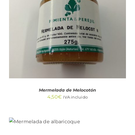
AÑADIR AL CARRITO
/
DETALLES
Mermelada de Melocotón
4,50
€
IVA incluido
AÑADIR AL CARRITO
/
DETALLES