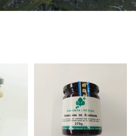
/
AÑADIR AL CARRITO
/
QUICK VIEW