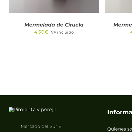
Mermelada de Ciruela
Mermel
4,50
€
IVA incluido
Informa
Mercado del Sur 8
Quienes s