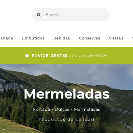
Buscar:
Fabada
Embutidos
Bebidas
Conservas
Cestas
pedidos de +150€
ENVÍOS GRATIS
Mermeladas
Portada
»
Dulces
»
Mermeladas
Productos de calidad