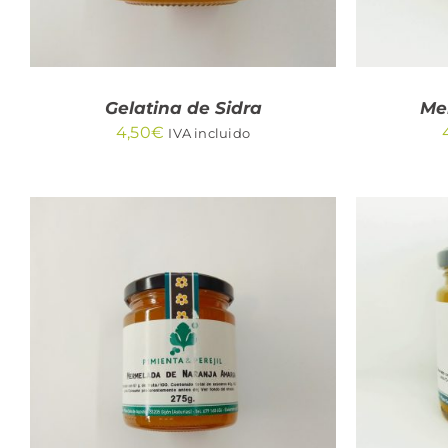
Gelatina de Sidra
Me
4,50
€
IVA incluido
AÑADIR AL CARRITO
/
AÑA
QUICK VIEW