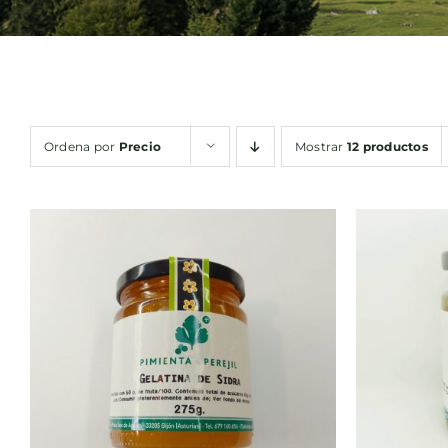
Ordena por
Precio
Mostrar
12 productos
AÑADIR AL CARRITO
/
AÑA
QUICK VIEW