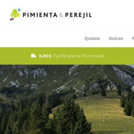
Saltar
al
contenido
Quesos
Dulces
Tarifa plana Península
8,95€