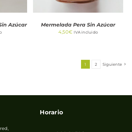
in Azúcar
Mermelada Pera Sin Azúcar
4,50
€
o
IVA incluido
1
2
Siguiente
Horario
red,