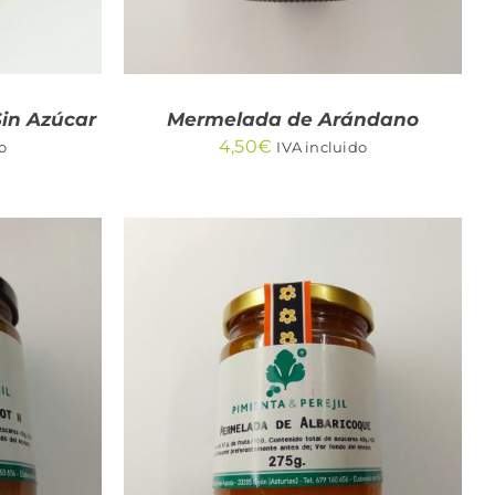
in Azúcar
Mermelada de Arándano
4,50
€
o
IVA incluido
/
AÑADIR AL CARRITO
/
QUICK VIEW