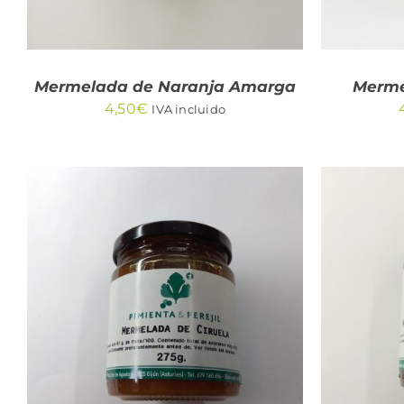
Mermelada de Naranja Amarga
Merme
4,50
€
IVA incluido
AÑADIR AL CARRITO
/
AÑA
QUICK VIEW