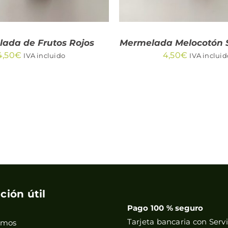
ada de Frutos Rojos
Mermelada Melocotón S
4,50
€
4,50
€
IVA incluido
IVA incluid
ción útil
Pago 100 % seguro
Tarjeta bancaria con Servi
omos