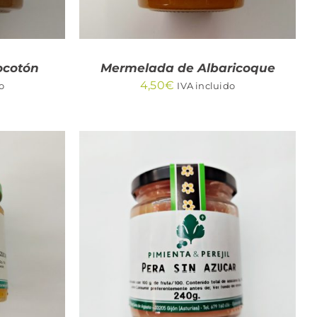
ocotón
Mermelada de Albaricoque
4,50
€
o
IVA incluido
/
AÑADIR AL CARRITO
/
QUICK VIEW