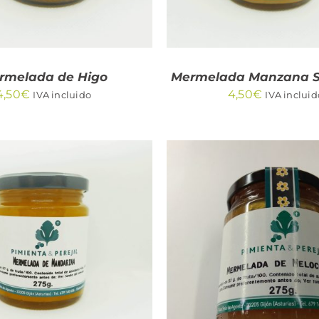
rmelada de Higo
Mermelada Manzana S
4,50
€
4,50
€
IVA incluido
IVA incluid
DIR AL CARRITO
/
AÑADIR AL CARRITO
QUICK VIEW
QUICK VIEW