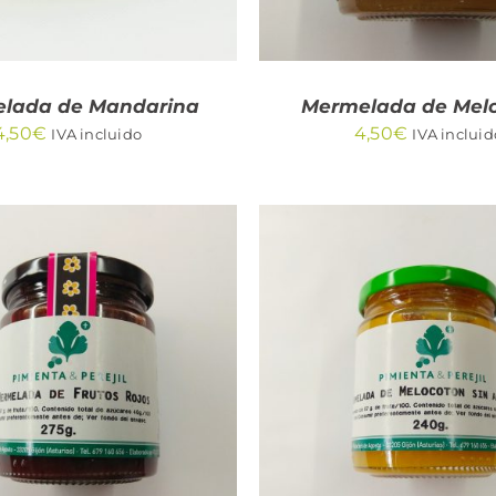
lada de Mandarina
Mermelada de Mel
4,50
€
4,50
€
IVA incluido
IVA incluid
DIR AL CARRITO
/
AÑADIR AL CARRITO
QUICK VIEW
QUICK VIEW