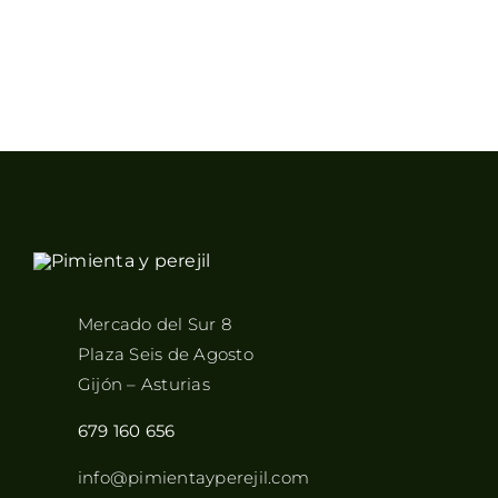
Mercado del Sur 8
Plaza Seis de Agosto
Gijón – Asturias
679 160 656
info@pimientayperejil.com