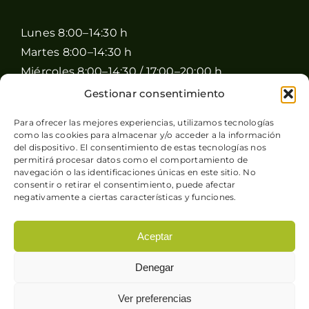
Lunes 8:00–14:30 h
Martes 8:00–14:30 h
Miércoles 8:00–14:30 / 17:00–20:00 h
Jueves 8:00–14:30 / 17:00–20:00 h
Gestionar consentimiento
Viernes 8:00–14:30 / 17:00–20:00 h
Para ofrecer las mejores experiencias, utilizamos tecnologías
Sábado 8:00–15:00 h
como las cookies para almacenar y/o acceder a la información
del dispositivo. El consentimiento de estas tecnologías nos
Domingo Cerrado
permitirá procesar datos como el comportamiento de
navegación o las identificaciones únicas en este sitio. No
consentir o retirar el consentimiento, puede afectar
negativamente a ciertas características y funciones.
Aceptar
© Copyright 2026 Pimienta y Perejil |
Aviso legal
-
Denegar
Política de privacidad
-
Condiciones generales de
venta
-
Política de cookies
| Sitio web desarrollado
Ver preferencias