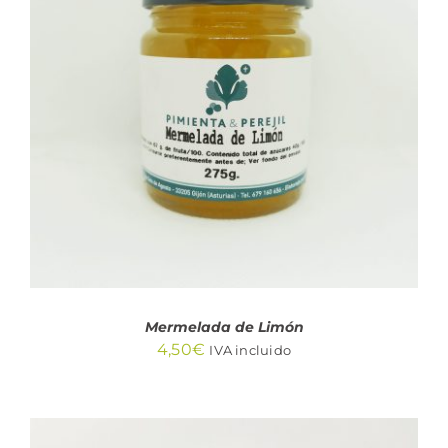
AÑADIR AL CARRITO
/
DETALLES
Mermelada de Limón
4,50
€
IVA incluido