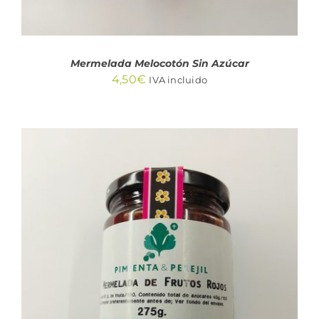
Mermelada Melocotón Sin Azúcar
4,50
€
IVA incluido
AÑADIR AL CARRITO
/
DETALLES