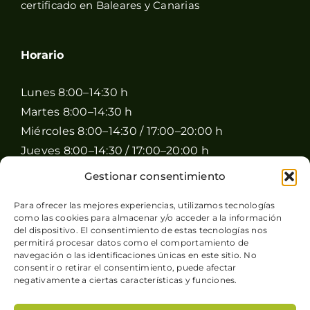
certificado en Baleares y Canarias
Horario
Lunes 8:00–14:30 h
Martes 8:00–14:30 h
Miércoles 8:00–14:30 / 17:00–20:00 h
Jueves 8:00–14:30 / 17:00–20:00 h
Viernes 8:00–14:30 / 17:00–20:00 h
Gestionar consentimiento
Sábado 8:00–15:00 h
Para ofrecer las mejores experiencias, utilizamos tecnologías
Domingo Cerrado
como las cookies para almacenar y/o acceder a la información
del dispositivo. El consentimiento de estas tecnologías nos
permitirá procesar datos como el comportamiento de
navegación o las identificaciones únicas en este sitio. No
consentir o retirar el consentimiento, puede afectar
negativamente a ciertas características y funciones.