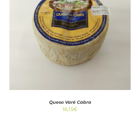
AÑADIR AL CARRITO
/
DETALLES
Queso Varé Cabra
16,15
€