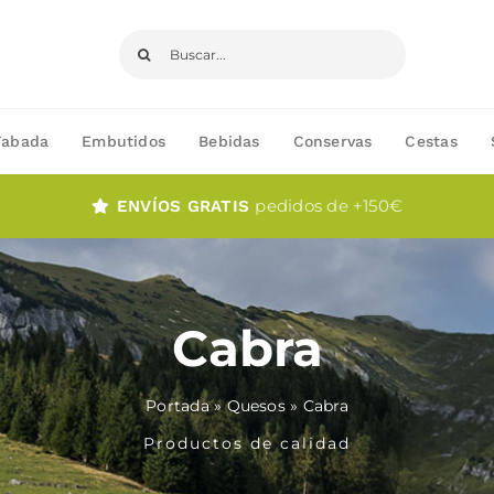
Buscar:
Fabada
Embutidos
Bebidas
Conservas
Cestas
pedidos de +150€
ENVÍOS GRATIS
Cabra
Portada
»
Quesos
»
Cabra
Productos de calidad