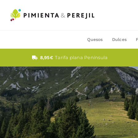
Saltar
al
contenido
Quesos
Dulces
Tarifa plana Península
8,95€