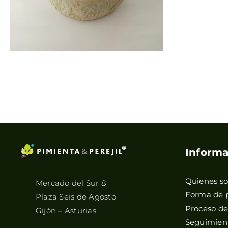
Informa
Quienes s
Mercado del Sur 8
Forma de 
Plaza Seis de Agosto
Proceso d
Gijón – Asturias
Seguimient