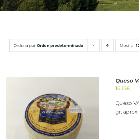
Ordena por
Orden predeterminado
Mostrar
1
Queso V
16,15
€
Queso VA
gr. aprox.
AÑADIR AL CARRITO
/
QUICK VIEW