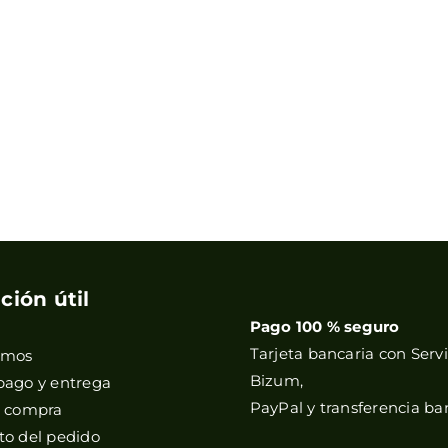
ción útil
Pago 100 % seguro
Tarjeta bancaria con Servi
omos
Bizum,
pago y entrega
PayPal y transferencia ba
e compra
o del pedido