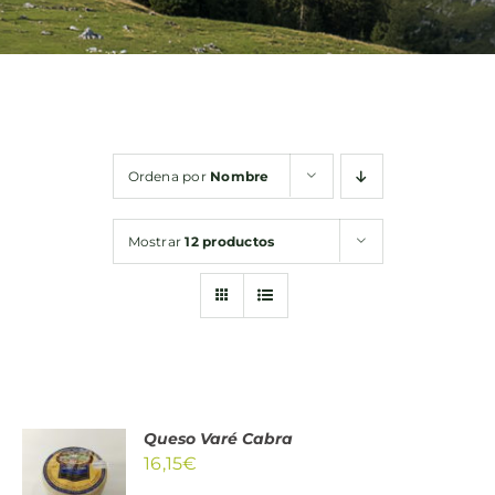
Bebidas
Conservas
Ordena por
Nombre
Cestas
Mostrar
12 productos
Sin gluten
Contacto
Queso Varé Cabra
AÑADIR
16,15
€
AL
CARRITO