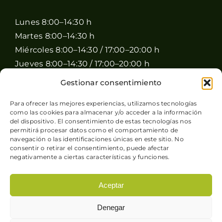
Lunes 8:00–14:30 h
Martes 8:00–14:30 h
Miércoles 8:00–14:30 / 17:00–20:00 h
Jueves 8:00–14:30 / 17:00–20:00 h
Viernes 8:00–14:30 / 17:00–20:00 h
Gestionar consentimiento
Sábado 8:00–15:00 h
Para ofrecer las mejores experiencias, utilizamos tecnologías
Domingo Cerrado
como las cookies para almacenar y/o acceder a la información
del dispositivo. El consentimiento de estas tecnologías nos
permitirá procesar datos como el comportamiento de
navegación o las identificaciones únicas en este sitio. No
consentir o retirar el consentimiento, puede afectar
negativamente a ciertas características y funciones.
© Copyright 2026 Pimienta y Perejil |
Aviso legal
-
Aceptar
Política de privacidad
-
Condiciones generales de
Denegar
venta
-
Política de cookies
| Sitio web desarrollado