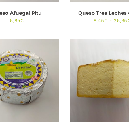
eso Afuegal Pitu
Queso Tres Leches 
6,95
€
9,45
€
-
26,95
DIR AL CARRITO
/
SELECCIONAR OPCI
QUICK VIEW
/
QUICK VIEW