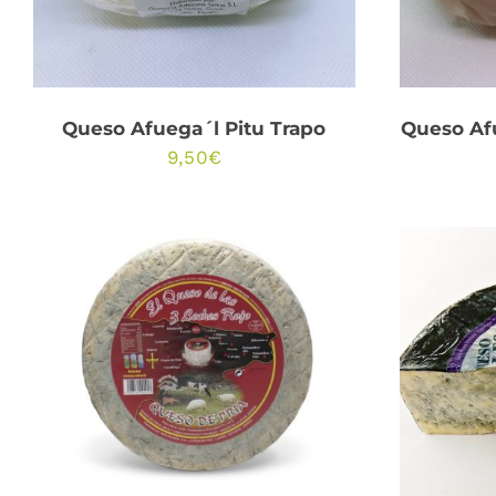
Queso Afuega´l Pitu Trapo
Queso Af
9,50
€
ESTE
SELECCIONAR OPCIONES
PRODUCTO
/
QUICK VIEW
SEL
TIENE
MÚLTIPLES
VARIANTES.
LAS
OPCIONES