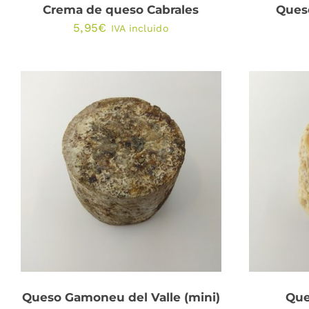
Crema de queso Cabrales
Queso
5,95
€
IVA incluido
AÑADIR AL CARRITO
/
AÑA
QUICK VIEW
Queso Gamoneu del Valle (mini)
Que