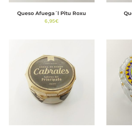
Queso Afuega´l Pitu Roxu
Qu
6,95
€
AÑADIR AL CARRITO
/
AÑA
QUICK VIEW