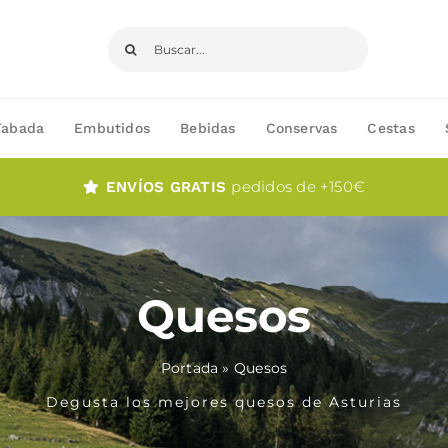
Buscar:
Fabada
Embutidos
Bebidas
Conservas
Cestas
pedidos de +150€
ENVÍOS GRATIS
Quesos
Portada
»
Quesos
Degusta los mejores quesos de Asturias