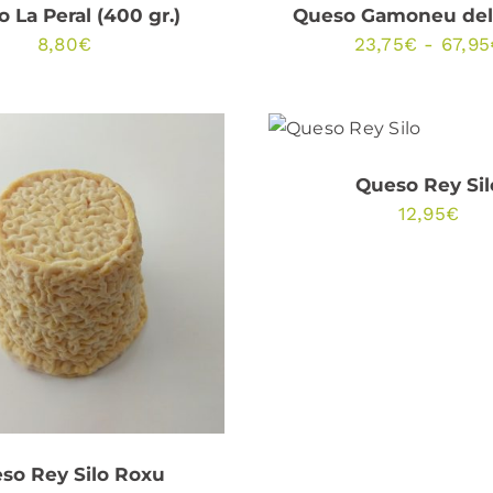
 La Peral (400 gr.)
Queso Gamoneu del
8,80
€
23,75
€
-
67,95
AÑADIR AL CARRIT
QUICK VIEW
Queso Rey Sil
12,95
€
DIR AL CARRITO
/
QUICK VIEW
so Rey Silo Roxu