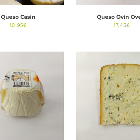
Queso Casín
Queso Ovín Ov
10,95
€
17,45
€
DIR AL CARRITO
/
SELECCIONAR OPCI
QUICK VIEW
/
QUICK VIEW