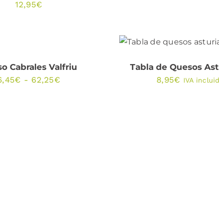
12,95
€
ESTE
ECCIONAR OPCIONES
AÑADIR AL CARRIT
PRODUCTO
/
QUICK VIEW
QUICK VIEW
TIENE
MÚLTIPLES
o Cabrales Valfriu
Tabla de Quesos Ast
VARIANTES.
Rango
6,45
€
-
62,25
€
8,95
€
IVA inclui
LAS
de
OPCIONES
SE
precios:
PUEDEN
ELEGIR
desde
EN
6,45€
LA
PÁGINA
hasta
DE
62,25€
PRODUCTO