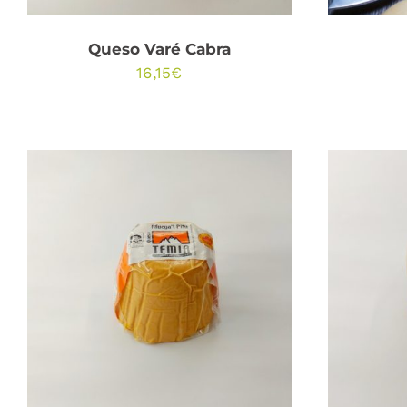
Queso Varé Cabra
16,15
€
AÑADIR AL CARRITO
/
AÑA
QUICK VIEW