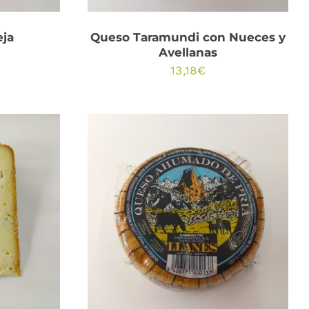
eja
Queso Taramundi con Nueces y
Avellanas
13,18
€
ESTE
ONES
AÑADIR AL CARRITO
/
PRODUCTO
QUICK VIEW
TIENE
MÚLTIPLES
VARIANTES.
LAS
OPCIONES
SE