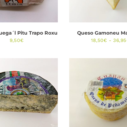
uega´l Pitu Trapo Roxu
Queso Gamoneu M
9,50
€
18,50
€
-
36,95
ESTE
ECCIONAR OPCIONES
AÑADIR AL CARRIT
PRODUCTO
/
QUICK VIEW
QUICK VIEW
TIENE
MÚLTIPLES
VARIANTES.
LAS