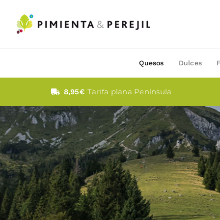
Saltar
al
contenido
Quesos
Dulces
Tarifa plana Península
8,95€