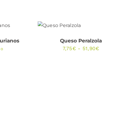
ESTE
O
/
SELECCIONAR OPCIONES
PRODUCT
/
QUICK VIEW
TIENE
MÚLTIPLE
urianos
Queso Peralzola
VARIANTE
Rango
7,75
€
-
51,90
€
do
LAS
de
OPCIONE
SE
precios:
PUEDEN
ELEGIR
desde
EN
7,75€
LA
PÁGINA
hasta
DE
51,90€
PRODUCT