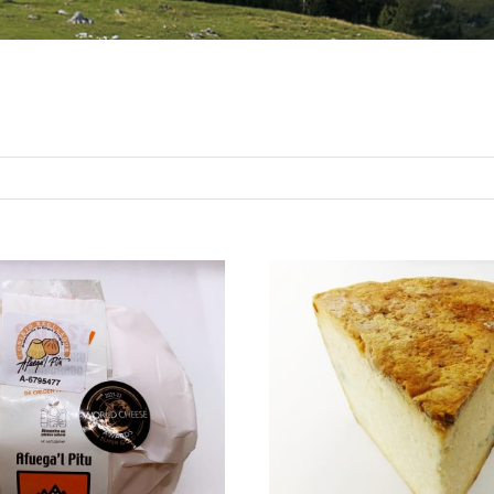
DIR AL CARRITO
/
SELECCIONAR OPCI
QUICK VIEW
/
QUICK VIEW