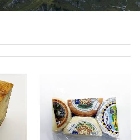
ESTE
ONES
AÑADIR AL CARRITO
/
PRODUCTO
QUICK VIEW
TIENE
MÚLTIPLES