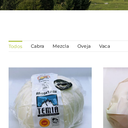
Cabra
Mezcla
Oveja
Vaca
Todos
AÑADIR AL CARRITO
/
AÑA
QUICK VIEW