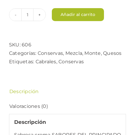
Añadir al carrito
Crema
de
queso
Cabrales
SKU:
606
cantidad
Categorías:
Conservas
,
Mezcla
,
Monte
,
Quesos
Etiquetas:
Cabrales
,
Conservas
Descripción
Valoraciones (0)
Descripción
Sabrosa crema SABORES DEL PRINCIPADO