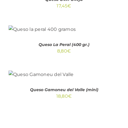
hasta
PÁGINA
17,45
€
105,50€
DE
PRODUCTO
AÑADIR AL CARRITO
/
DETALLES
Queso La Peral (400 gr.)
8,80
€
AÑADIR AL
CARRITO
/
DETALLES
Queso Gamoneu del Valle (mini)
18,80
€