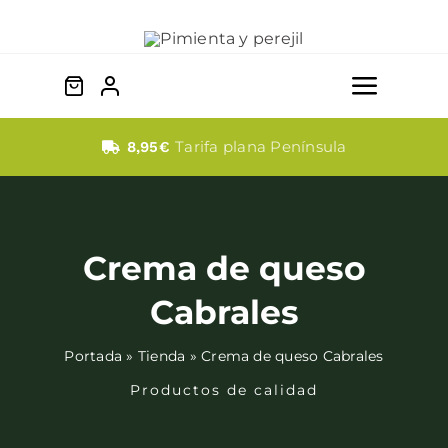
Saltar
al
contenido
Toggle
Naviga
Quesos
Tarifa plana Península
8,95€
Dulces
Crema de queso
Fabada
Cabrales
Embutidos
Portada
»
Tienda
»
Crema de queso Cabrales
Productos de calidad
Bebidas