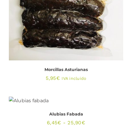
AÑADIR AL CARRITO
/
DETALLES
Morcillas Asturianas
5,95
€
IVA incluido
ESTE
SELECCIONAR OPCIONES
/
PRODUCTO
DETALLES
TIENE
MÚLTIPLES
Alubias Fabada
VARIANTES.
Rango
6,45
€
-
25,90
€
LAS
OPCIONES
de