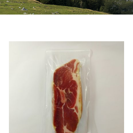
Bebidas
Conservas
Cestas
Sin gluten
Contacto
AÑADIR AL CARRITO
/
DETALLES