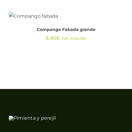
31,90€
PRODUCTO
AÑADIR AL CARRITO
/
DETALLES
Compango Fabada grande
8,95
€
IVA incluido