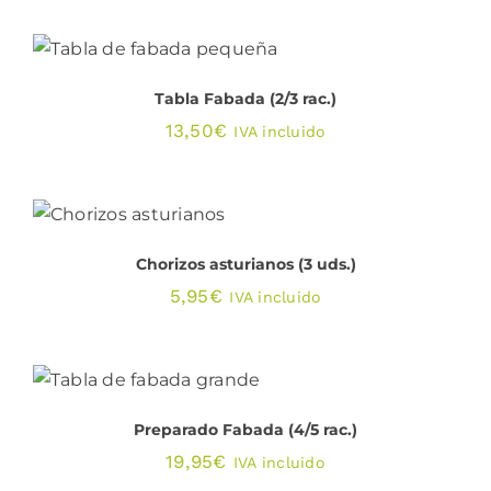
SE
precios:
PUEDEN
AÑADIR AL CARRITO
/
ELEGIR
desde
DETALLES
EN
6,45€
Tabla Fabada (2/3 rac.)
LA
PÁGINA
hasta
13,50
€
IVA incluido
DE
25,90€
PRODUCTO
DETALLES
Chorizos asturianos (3 uds.)
5,95
€
IVA incluido
AÑADIR AL CARRITO
/
DETALLES
Preparado Fabada (4/5 rac.)
19,95
€
IVA incluido