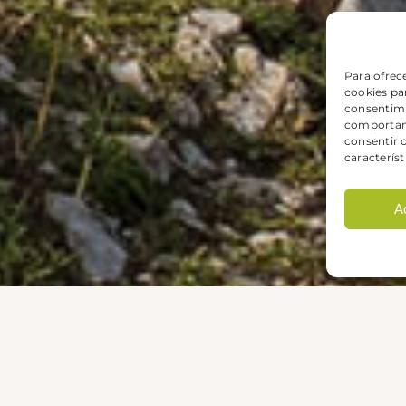
Para ofrec
cookies par
consentimi
comportami
consentir 
característ
A
Productos destacados