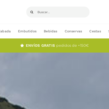
Buscar:
Fabada
Embutidos
Bebidas
Conservas
Cestas
pedidos de +150€
ENVÍOS GRATIS