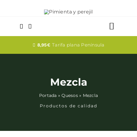
Saltar
al
contenido
Toggle
Naviga
Quesos
Tarifa plana Península
8,95€
Dulces
Mezcla
Fabada
Portada
»
Quesos
»
Mezcla
Embutidos
Productos de calidad
Bebidas