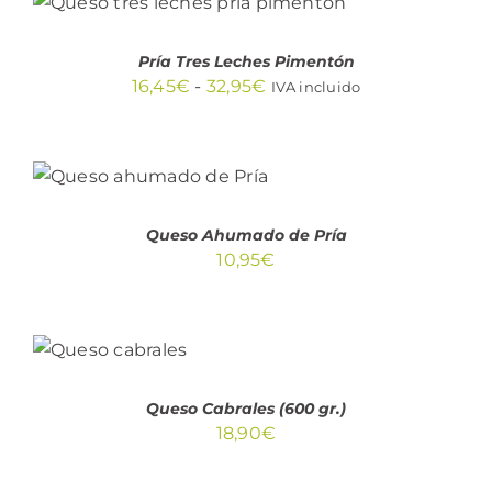
ESTE
/
PRODUCTO
DETALLES
TIENE
Pría Tres Leches Pimentón
MÚLTIPLES
Rango
16,45
€
-
32,95
€
IVA incluido
VARIANTES.
LAS
de
OPCIONES
precios:
SE
AÑADIR AL
PUEDEN
desde
CARRITO
/
ELEGIR
DETALLES
16,45€
EN
Queso Ahumado de Pría
LA
hasta
PÁGINA
10,95
€
32,95€
DE
PRODUCTO
AÑADIR
AL
CARRITO
/
DETALLES
Queso Cabrales (600 gr.)
18,90
€