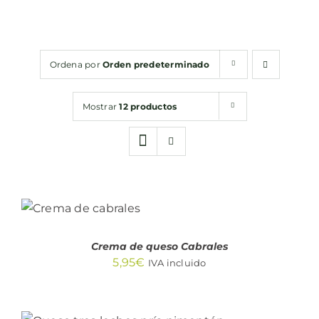
Conservas
Ordena por
Orden predeterminado
Cestas
Mostrar
12 productos
Sin gluten
Contacto
AÑADIR AL
CARRITO
/
DETALLES
Crema de queso Cabrales
5,95
€
IVA incluido
SELECCIONAR OPCIONES