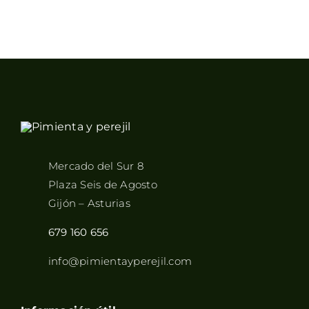
Mercado del Sur 8
Plaza Seis de Agosto
Gijón – Asturias
679 160 656
info@pimientayperejil.com