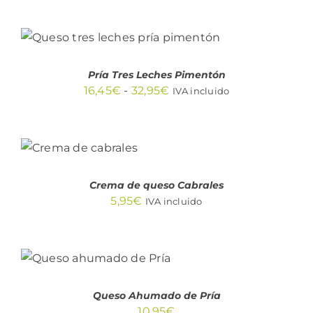
SELECCIONAR OPCIONES
ESTE
/
PRODUCTO
DETALLES
TIENE
Pría Tres Leches Pimentón
MÚLTIPLES
Rango
16,45
€
-
32,95
€
IVA incluido
VARIANTES.
LAS
de
OPCIONES
precios:
AÑADIR AL
SE
CARRITO
PUEDEN
desde
ELEGIR
/
16,45€
DETALLES
EN
Crema de queso Cabrales
LA
hasta
PÁGINA
5,95
€
IVA incluido
32,95€
DE
PRODUCTO
AÑADIR AL
CARRITO
/
DETALLES
Queso Ahumado de Pría
10,95
€