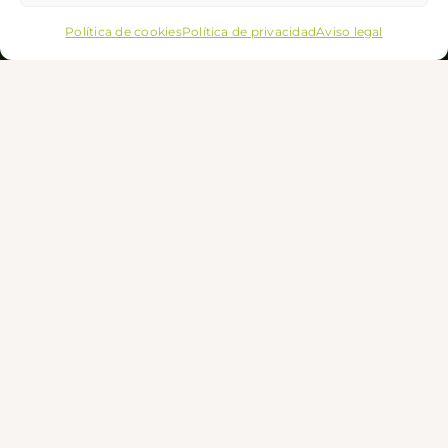
Pago 100 % seguro
Política de cookies
Política de privacidad
Aviso legal
Tarjeta bancaria con Servired, Bizum,
PayPal y transferencia bancaria
Envío rápido 48h
En la península, y correos
certificado en Baleares y Canarias
Horario
Lunes 8:00–14:30 h
Martes 8:00–14:30 h
Miércoles 8:00–14:30 / 17:00–20:00 h
Jueves 8:00–14:30 / 17:00–20:00 h
Viernes 8:00–14:30 / 17:00–20:00 h