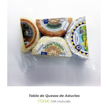
18,50€
hasta
36,95€
AÑADIR AL CARRITO
/
DETALLES
Tabla de Quesos de Asturias
17,95
€
IVA incluido