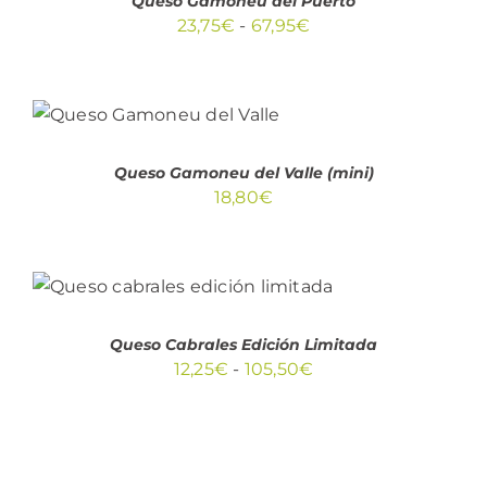
Queso Gamoneu del Puerto
MÚLTIPLES
Rango
23,75
€
-
67,95
€
VARIANTES.
LAS
de
OPCIONES
precios:
SE
AÑADIR AL
PUEDEN
desde
CARRITO
/
ELEGIR
DETALLES
23,75€
EN
Queso Gamoneu del Valle (mini)
LA
hasta
PÁGINA
18,80
€
67,95€
DE
PRODUCTO
SELECCIONAR OPCIONES
ESTE
/
PRODUCTO
DETALLES
TIENE
Queso Cabrales Edición Limitada
MÚLTIPLES
Rango
12,25
€
-
105,50
€
VARIANTES.
LAS
de
OPCIONES
precios:
SE
PUEDEN
desde
ELEGIR