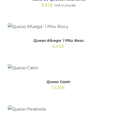
8,95
€
IVA incluido
AÑADIR AL CARRITO
/
DETALLES
Queso Afuega´l Pitu Roxu
6,95
€
AÑADIR
AL
CARRITO
/
DETALLES
Queso Casín
10,95
€
SELECCIONAR
OPCIONES
ESTE
/