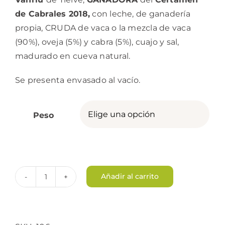
hasta
de Cabrales 2018,
con leche, de ganadería
62,25€
propia, CRUDA de vaca o la mezcla de vaca
(90%), oveja (5%) y cabra (5%), cuajo y sal,
madurado en cueva natural.
Se presenta envasado al vacío.
Peso

Añadir al carrito
Queso
Cabrales
Valfriu
cantidad