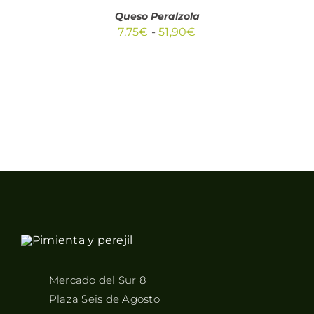
PRODUCTO
DETALLES
TIENE
Queso Peralzola
MÚLTIPLES
Rango
7,75
€
-
51,90
€
VARIANTES.
de
LAS
OPCIONES
precios:
SE
desde
PUEDEN
ELEGIR
7,75€
EN
hasta
LA
PÁGINA
51,90€
DE
PRODUCTO
Mercado del Sur 8
Plaza Seis de Agosto