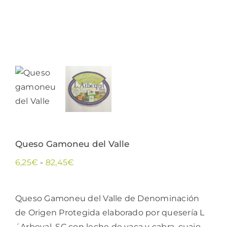
Queso Gamoneu del Valle
Rango
6,25
€
-
82,45
€
de
precios:
Queso Gamoneu del Valle de Denominación
desde
de Origen Protegida elaborado por quesería L
6,25€
´Arbeyal, SC con leche de vaca y cabra, cuajo,