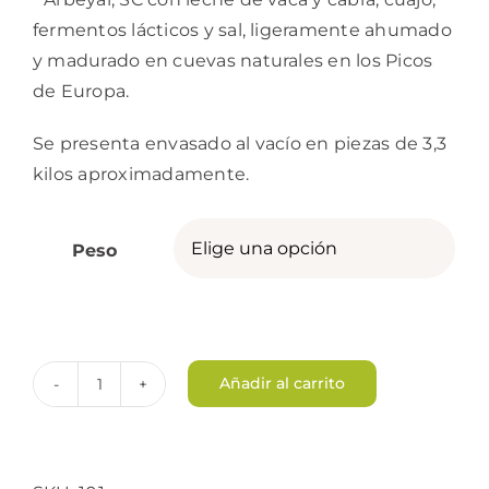
hasta
fermentos lácticos y sal, ligeramente ahumado
82,45€
y madurado en cuevas naturales en los Picos
de Europa.
Se presenta envasado al vacío en piezas de 3,3
kilos aproximadamente.
Peso

Añadir al carrito
Queso
Gamoneu
del
Valle