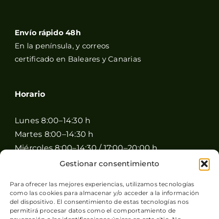
Envío rápido 48h
En la península, y correos
certificado en Baleares y Canarias
Horario
Lunes 8:00–14:30 h
Martes 8:00–14:30 h
Miércoles 8:00–14:30 / 17:00–20:00 h
Jueves 8:00–14:30 / 17:00–20:00 h
Gestionar consentimiento
Viernes 8:00–14:30 / 17:00–20:00 h
Para ofrecer las mejores experiencias, utilizamos tecnologías
Sábado 8:00–15:00 h
como las cookies para almacenar y/o acceder a la información
Domingo Cerrado
del dispositivo. El consentimiento de estas tecnologías nos
permitirá procesar datos como el comportamiento de