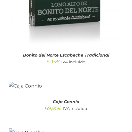
Bonito del Norte Escabeche Tradicional
5,95
€
IVA incluido
AÑADIR
AL
CARRITO
/
DETALLES
Caja Connio
69,95
€
IVA incluido
AÑADIR
AL