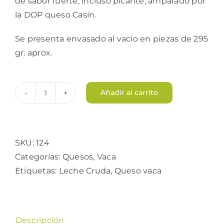
de sabor fuerte, incluso picante, amparado por
la DOP queso Casín.
Se presenta envasado al vacío en piezas de 295
gr. aprox.
Añadir al carrito
Queso
Casín
cantidad
SKU:
124
Categorías:
Quesos
,
Vaca
Etiquetas:
Leche Cruda
,
Queso vaca
Descripción