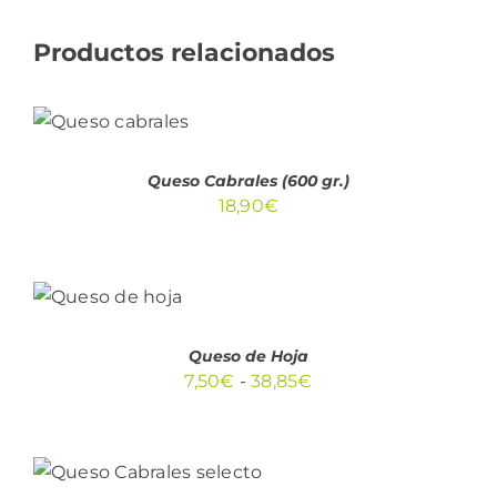
Productos relacionados
AÑADIR
AL
CARRITO
/
DETALLES
Queso Cabrales (600 gr.)
18,90
€
SELECCIONAR
OPCIONES
ESTE
/
PRODUCTO
DETALLES
TIENE
Queso de Hoja
MÚLTIPLES
Rango
7,50
€
-
38,85
€
VARIANTES.
de
LAS
OPCIONES
precios:
SELECCIONAR
SE
desde
ESTE
OPCIONES
PUEDEN
/
PRODUCTO