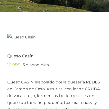
Bebidas
Conservas
Cestas
Queso Casín
Sin gluten
10,95
€
5 disponibles
Contacto
Queso CASÍN elaborado por la quesería REDES
en Campo de Caso, Asturias, con leche CRUDA
de vaca, cuajo, fermentos láctico y sal, es un
queso de tamaño pequeño, textura maciza y