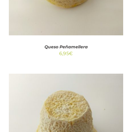
Queso Peñamellera
6,95
€
AÑADIR AL CARRITO
/