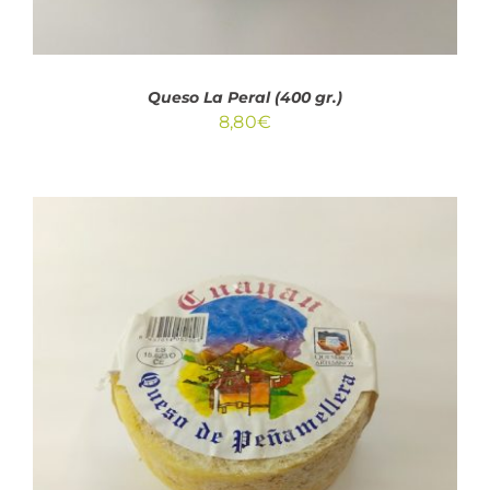
Queso La Peral (400 gr.)
8,80
€
AÑADIR AL CARRITO
/
DETALLES