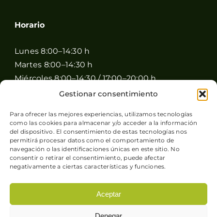
Horario
Lunes 8:00–14:30 h
Martes 8:00–14:30 h
Miércoles 8:00–14:30 / 17:00–20:00 h
Jueves 8:00–14:30 / 17:00–20:00 h
Gestionar consentimiento
Viernes 8:00–14:30 / 17:00–20:00 h
Para ofrecer las mejores experiencias, utilizamos tecnologías
Sábado 8:00–15:00 h
como las cookies para almacenar y/o acceder a la información
Domingo Cerrado
del dispositivo. El consentimiento de estas tecnologías nos
permitirá procesar datos como el comportamiento de
navegación o las identificaciones únicas en este sitio. No
consentir o retirar el consentimiento, puede afectar
negativamente a ciertas características y funciones.
Aceptar
© Copyright 2026 Pimienta y Perejil |
Aviso legal
-
Denegar