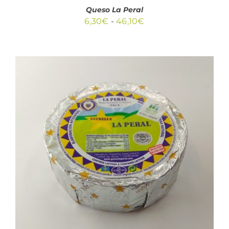
PÁGINA
Queso La Peral
DE
Rango
6,30
€
-
46,10
€
PRODUCTO
de
precios:
desde
6,30€
hasta
46,10€
AÑADIR AL CARRITO
/
DETALLES