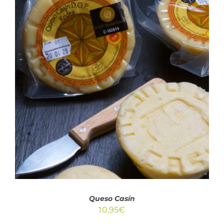
AÑADIR AL CARRITO
/
DETALLES
Queso Casín
10,95
€