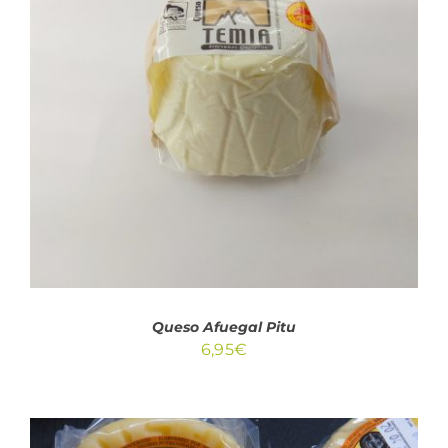
AÑADIR AL CARRITO
/
DETALLES
Queso Afuegal Pitu
6,95
€