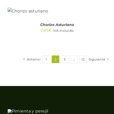
AÑADIR AL
CARRITO
/
DETALLES
Chorizo Asturiano
7,95
€
IVA incluido
Anterior
1
2
3
…
12
Siguiente