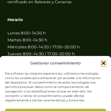
certificado en Baleares y Canarias
Horario
Lunes 8:00–14:30 h
Martes 8:00–14:30 h
Miércoles 8:00–14:30 / 17:00–20:00 h
Jueves 8:00–14:30 / 17:00–20:00 h
Viernes 8:00–14:30 / 17:00–20:00 h
Gestionar consentimiento
Sábado 8:00–15:00 h
Para ofrecer las mejores experiencias, utilizamos tecnologías
Domingo Cerrado
como las cookies para almacenar y/o acceder a la información
del dispositivo. El consentimiento de estas tecnologías nos
permitirá procesar datos como el comportamiento de
navegación o las identificaciones únicas en este sitio. No
consentir o retirar el consentimiento, puede afectar
negativamente a ciertas características y funciones.