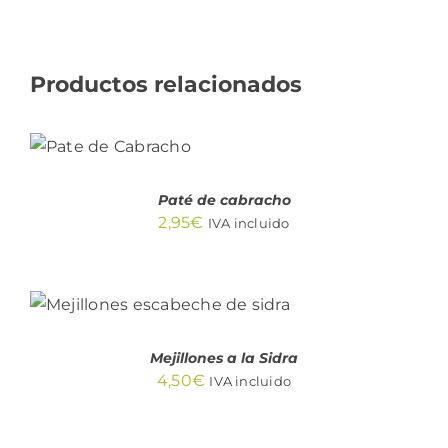
Productos relacionados
AÑADIR AL
CARRITO
/
DETALLES
Paté de cabracho
2,95
€
IVA incluido
AÑADIR AL CARRITO
/
DETALLES
Mejillones a la Sidra
4,50
€
IVA incluido
AÑADIR
AL