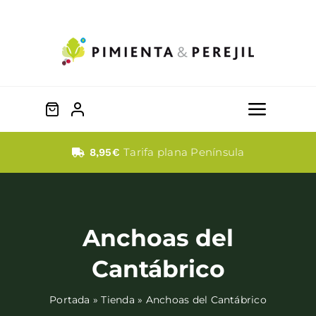
Saltar
al
contenido
Toggle
Naviga
Quesos
Tarifa plana Península
8,95€
Dulces
Anchoas del
Fabada
Cantábrico
Embutidos
Portada
»
Tienda
»
Anchoas del Cantábrico