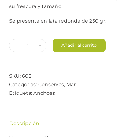
su frescura y tamaño.
Se presenta en lata redonda de 250 gr.
Añadir al carrito
Anchoas
del
Cantábrico
cantidad
SKU:
602
Categorías:
Conservas
,
Mar
Etiqueta:
Anchoas
Descripción