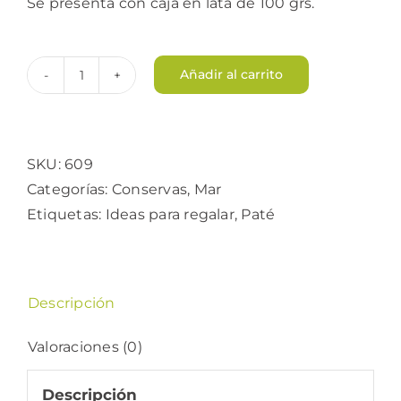
Se presenta con caja en lata de 100 grs.
Añadir al carrito
Paté
de
Bugre
cantidad
SKU:
609
Categorías:
Conservas
,
Mar
Etiquetas:
Ideas para regalar
,
Paté
Descripción
Valoraciones (0)
Descripción