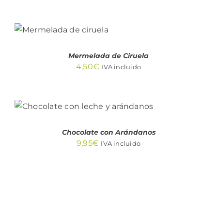
AÑADIR AL
CARRITO
/
DETALLES
Mermelada de Ciruela
4,50
€
IVA incluido
AÑADIR AL CARRITO
/
DETALLES
Chocolate con Arándanos
9,95
€
IVA incluido