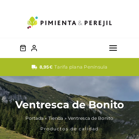
Saltar
al
contenido
Toggle
Naviga
Quesos
Tarifa plana Península
8,95€
Dulces
Ventresca de Bonito
Fabada
Portada
»
Tienda
»
Ventresca de Bonito
Embutidos
Productos de calidad