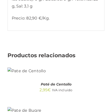
g, Sal: 3,1 g
Precio: 82,90 €/Kg.
Productos relacionados
AÑADIR
AL
CARRITO
/
DETALLES
Paté de Centollo
2,95
€
IVA incluido
AÑADIR
AL
CARRITO