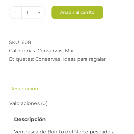
Añadir al carrito
Ventresca
de
Bonito
cantidad
SKU:
608
Categorías:
Conservas
,
Mar
Etiquetas:
Conservas
,
Ideas para regalar
Descripción
Valoraciones (0)
Descripción
Ventresca de Bonito del Norte pescado a