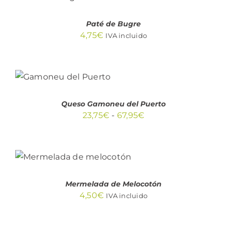
/
DETALLES
Paté de Bugre
4,75
€
IVA incluido
SELECCIONAR
ESTE
OPCIONES
/
PRODUCTO
DETALLES
TIENE
Queso Gamoneu del Puerto
MÚLTIPLES
Rango
23,75
€
-
67,95
€
VARIANTES.
LAS
de
OPCIONES
precios:
SE
AÑADIR AL
PUEDEN
desde
CARRITO
/
ELEGIR
DETALLES
23,75€
EN
Mermelada de Melocotón
LA
hasta
PÁGINA
4,50
€
IVA incluido
67,95€
DE
PRODUCTO