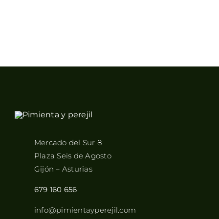
Mercado del Sur 8
Plaza Seis de Agosto
Gijón – Asturias
679 160 656
info@pimientayperejil.com