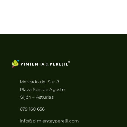
Mercado del Sur 8
Plaza Seis de Agosto
Gijón – Asturias
679 160 656
info@pimientayperejil.com