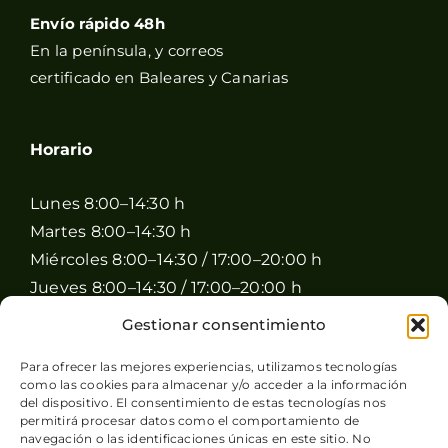
Envío rápido 48h
En la península, y correos
certificado en Baleares y Canarias
Horario
Lunes 8:00–14:30 h
Martes 8:00–14:30 h
Miércoles 8:00–14:30 / 17:00–20:00 h
Jueves 8:00–14:30 / 17:00–20:00 h
Viernes 8:00–14:30 / 17:00–20:00 h
Gestionar consentimiento
Sábado 8:00–15:00 h
Para ofrecer las mejores experiencias, utilizamos tecnologías
Domingo Cerrado
como las cookies para almacenar y/o acceder a la información
del dispositivo. El consentimiento de estas tecnologías nos
permitirá procesar datos como el comportamiento de
navegación o las identificaciones únicas en este sitio. No