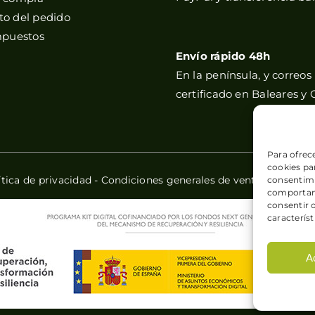
o del pedido
mpuestos
Envío rápido 48h
En la península, y correos
certificado en Baleares y 
Para ofrec
cookies par
ítica de privacidad
-
Condiciones generales de venta
-
Política
consentimi
comportami
consentir 
característ
A