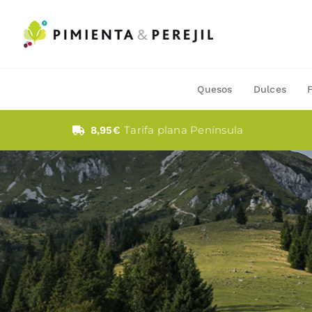
Saltar
al
contenido
Quesos
Dulces
Tarifa plana Península
8,95€