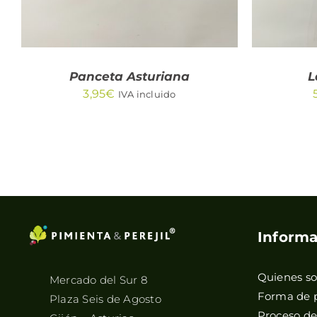
Panceta Asturiana
L
3,95
€
IVA incluido
Informa
Quienes s
Mercado del Sur 8
Forma de 
Plaza Seis de Agosto
Proceso d