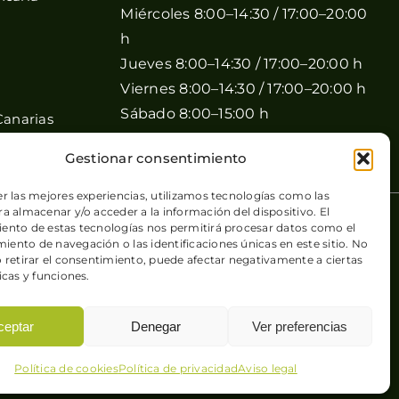
Miércoles 8:00–14:30 / 17:00–20:00
h
Jueves 8:00–14:30 / 17:00–20:00 h
Viernes 8:00–14:30 / 17:00–20:00 h
Sábado 8:00–15:00 h
Canarias
Domingo Cerrado
Gestionar consentimiento
er las mejores experiencias, utilizamos tecnologías como las
a almacenar y/o acceder a la información del dispositivo. El
 de cookies
| Sitio web desarrollado por
+QueGusto S.C.
ento de estas tecnologías nos permitirá procesar datos como el
ento de navegación o las identificaciones únicas en este sitio. No
o retirar el consentimiento, puede afectar negativamente a ciertas
icas y funciones.
ceptar
Denegar
Ver preferencias
Política de cookies
Política de privacidad
Aviso legal