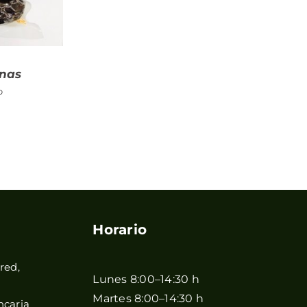
anas
o
Horario
red,
Lunes 8:00–14:30 h
Martes 8:00–14:30 h
ncaria