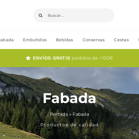
Buscar:
Fabada
Embutidos
Bebidas
Conservas
Cestas
pedidos de +150€
ENVÍOS GRATIS
Fabada
Portada
»
Fabada
Productos de calidad