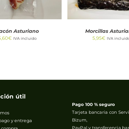
acón Asturiano
Morcillas Asturi
5,60
€
5,95
€
IVA incluido
IVA incluid
ción útil
Pago 100 % seguro
Tarjeta bancaria con Servi
omos
Bizum,
pago y entrega
PayPal y transferencia ba
e compra