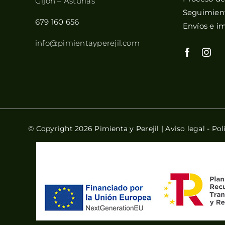
Gijón – Asturias
Seguimient
679 160 656
Envíos e i
info@pimientayperejil.com
© Copyright 2026 Pimienta y Perejil |
Aviso legal
-
Pol