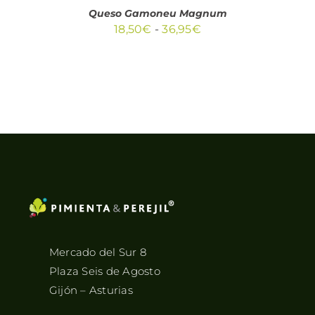
PÁGINA
Queso Gamoneu Magnum
DE
Rango
18,50
€
-
36,95
€
PRODUCTO
de
precios:
desde
18,50€
hasta
36,95€
Mercado del Sur 8
Plaza Seis de Agosto
Gijón – Asturias