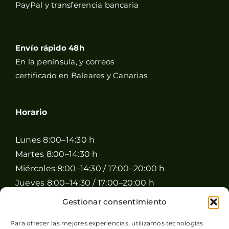
PayPal y transferencia bancaria
Envío rápido 48h
En la península, y correos
certificado en Baleares y Canarias
Horario
Lunes 8:00–14:30 h
Martes 8:00–14:30 h
Miércoles 8:00–14:30 / 17:00–20:00 h
Jueves 8:00–14:30 / 17:00–20:00 h
Viernes 8:00–14:30 / 17:00–20:00 h
Gestionar consentimiento
Sábado 8:00–15:00 h
Para ofrecer las mejores experiencias, utilizamos tecnologías
Domingo Cerrado