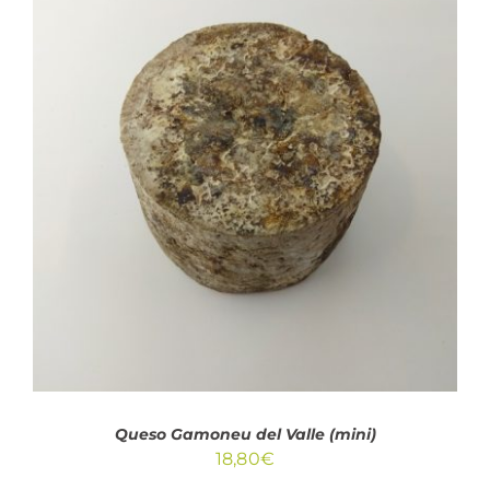
23,75€
hasta
67,95€
AÑADIR AL CARRITO
/
DETALLES
Queso Gamoneu del Valle (mini)
18,80
€