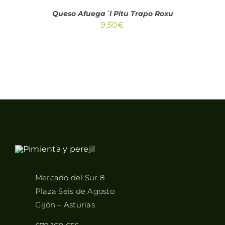
Queso Afuega´l Pitu Trapo Roxu
9,50
€
Mercado del Sur 8
Plaza Seis de Agosto
Gijón – Asturias