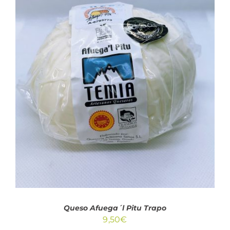
AÑADIR AL CARRITO
/
DETALLES
Queso Afuega´l Pitu Trapo
9,50
€