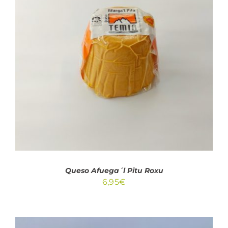
32,95€
AÑADIR AL CARRITO
/
DETALLES
Queso Afuega´l Pitu Roxu
6,95
€