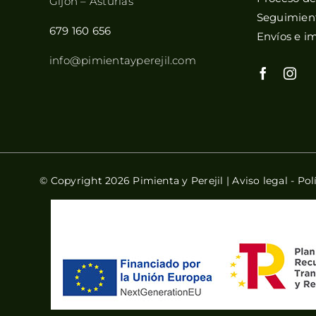
Gijón – Asturias
Seguimient
679 160 656
Envíos e i
info@pimientayperejil.com
© Copyright 2026 Pimienta y Perejil |
Aviso legal
-
Pol