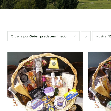
Ordena por
Orden predeterminado
Mostrar
1
AÑADIR AL CARRITO
/
AÑA
QUICK VIEW