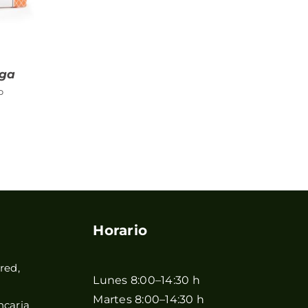
nga
o
Horario
red,
Lunes 8:00–14:30 h
Martes 8:00–14:30 h
ncaria