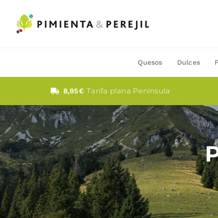
Saltar
al
contenido
Quesos
Dulces
Tarifa plana Península
8,95€
P