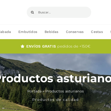
Buscar:
Fabada
Embutidos
Bebidas
Conservas
Cestas
pedidos de +150€
ENVÍOS GRATIS
roductos asturian
Portada
»
Productos asturianos
Productos de calidad