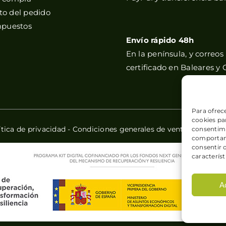
o del pedido
mpuestos
Envío rápido 48h
En la península, y correos
certificado en Baleares y 
Para ofrec
cookies par
ítica de privacidad
-
Condiciones generales de venta
-
Política
consentimi
comportami
consentir 
característ
A