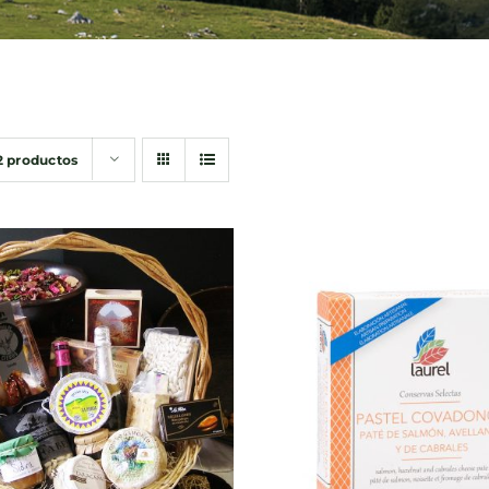
2 productos
DIR AL CARRITO
/
AÑADIR AL CARRITO
QUICK VIEW
QUICK VIEW