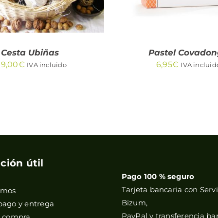
Cesta Ubiñas
Pastel Covado
99,00
€
6,95
€
IVA incluido
IVA incluid
ción útil
Pago 100 % seguro
Tarjeta bancaria con Servi
omos
Bizum,
pago y entrega
PayPal y transferencia ba
e compra