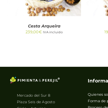
Cesta Arqueira
239,00
€
1
IVA incluido
Informa
Quienes s
Mercado del Sur 8
Forma de 
Plaza Seis de Agosto
Proceso d