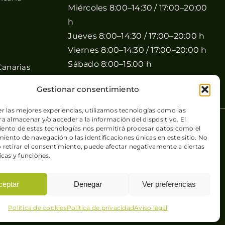
Miércoles 8:00–14:30 / 17:00–20:00
h
Jueves 8:00–14:30 / 17:00–20:00 h
Viernes 8:00–14:30 / 17:00–20:00 h
Sábado 8:00–15:00 h
Canarias
Domingo Cerrado
Gestionar consentimiento
er las mejores experiencias, utilizamos tecnologías como las
a almacenar y/o acceder a la información del dispositivo. El
 de cookies
| Sitio web desarrollado por
+QueGusto S.C.
ento de estas tecnologías nos permitirá procesar datos como el
ento de navegación o las identificaciones únicas en este sitio. No
o retirar el consentimiento, puede afectar negativamente a ciertas
icas y funciones.
ceptar
Denegar
Ver preferencias
Política de cookies
Política de privacidad
Aviso legal