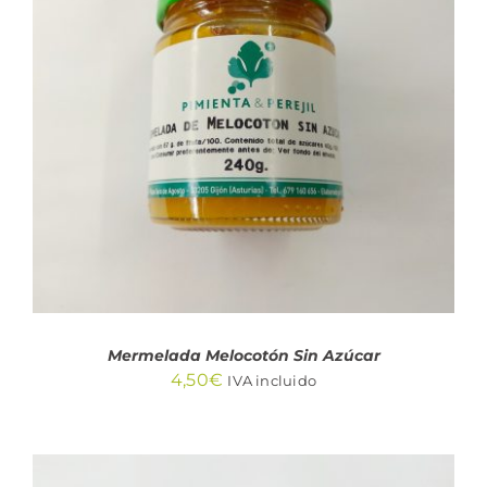
AÑADIR AL CARRITO
/
DETALLES
Mermelada Melocotón Sin Azúcar
4,50
€
IVA incluido