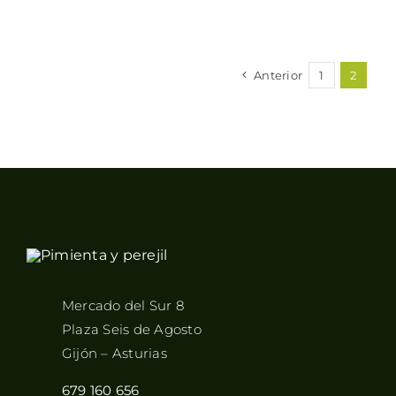
Anterior
1
2
Mercado del Sur 8
Plaza Seis de Agosto
Gijón – Asturias
679 160 656