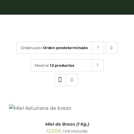
Bebidas
Conservas
Ordena por
Orden predeterminado
Cestas
Mostrar
12 productos
Sin gluten
Contacto
AÑADIR AL
CARRITO
/
DETALLES
Miel de Brezo (1 Kg.)
12,50
€
IVA incluido