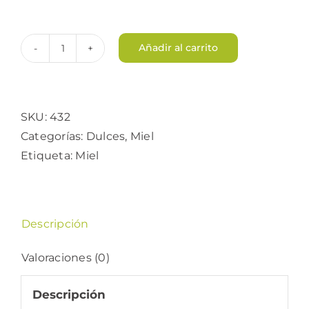
Añadir al carrito
Miel
de
Brezo
(1
SKU:
432
Kg.)
Categorías:
Dulces
,
Miel
cantidad
Etiqueta:
Miel
Descripción
Valoraciones (0)
Descripción