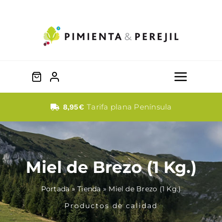
Saltar
al
contenido
Toggle
Naviga
Quesos
Tarifa plana Península
8,95€
Dulces
Miel de Brezo (1 Kg.)
Fabada
Portada
»
Tienda
»
Miel de Brezo (1 Kg.)
Embutidos
Productos de calidad