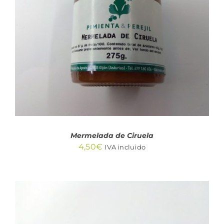
AÑADIR AL CARRITO
/
DETALLES
Mermelada de Ciruela
4,50
€
IVA incluido