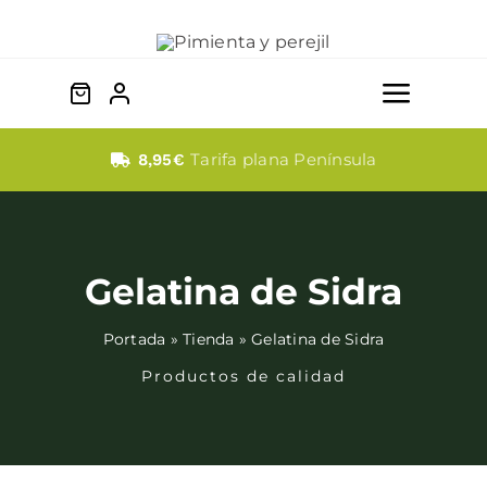
Saltar
al
contenido
Toggle
Naviga
Quesos
Tarifa plana Península
8,95€
Dulces
Gelatina de Sidra
Fabada
Portada
»
Tienda
»
Gelatina de Sidra
Embutidos
Productos de calidad
Bebidas