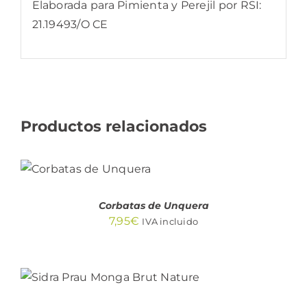
Elaborada para Pimienta y Perejil por RSI:
21.19493/O CE
Productos relacionados
AÑADIR AL
CARRITO
/
DETALLES
Corbatas de Unquera
7,95
€
IVA incluido
AÑADIR AL CARRITO
/
DETALLES