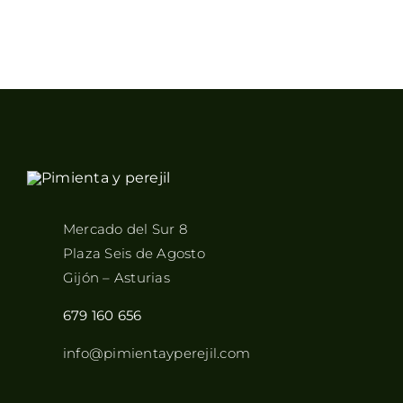
Mercado del Sur 8
Plaza Seis de Agosto
Gijón – Asturias
679 160 656
info@pimientayperejil.com