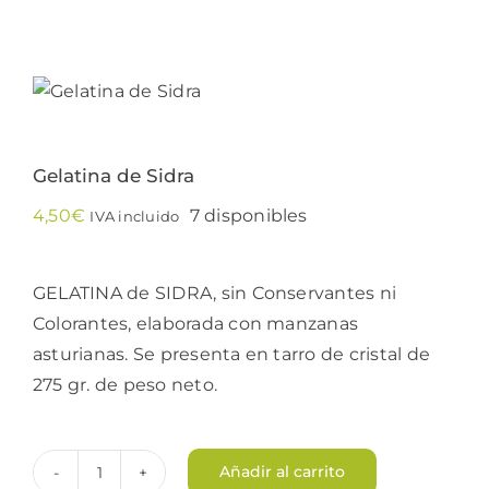
Conservas
Cestas
Gelatina de Sidra
Sin gluten
4,50
€
7 disponibles
IVA incluido
Contacto
GELATINA de SIDRA, sin Conservantes ni
Colorantes, elaborada con manzanas
asturianas. Se presenta en tarro de cristal de
275 gr. de peso neto.
Añadir al carrito
Gelatina