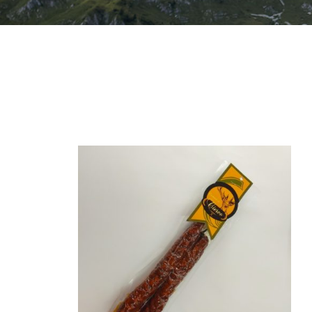
/
AÑADIR AL CARRITO
/
QUICK VIEW