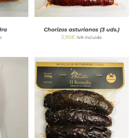
dra
Chorizos asturianos (3 uds.)
5,95
€
o
IVA incluido
/
AÑADIR AL CARRITO
/
QUICK VIEW