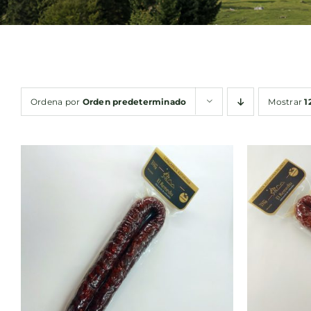
Ordena por
Orden predeterminado
Mostrar
1
AÑADIR AL CARRITO
/
AÑA
QUICK VIEW