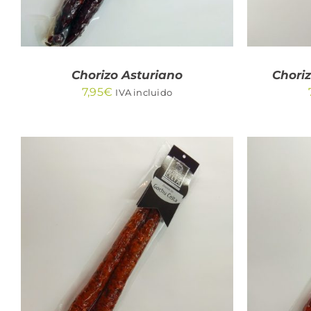
Chorizo Asturiano
Chori
7,95
€
IVA incluido
AÑADIR AL CARRITO
/
AÑA
QUICK VIEW