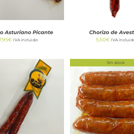
zo Asturiano Picante
Chorizo de Avest
7,95
€
5,50
€
IVA incluido
IVA incluid
Sin stock
DIR AL CARRITO
/
QUICK VIEW
QUICK VIEW