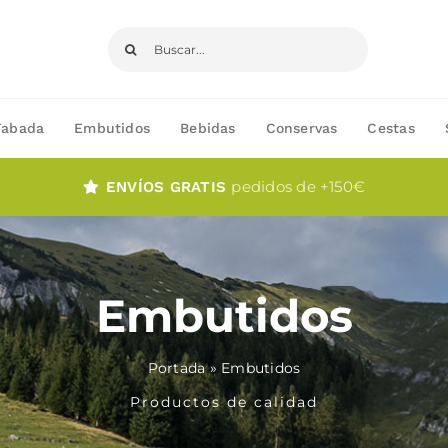
Buscar:
Fabada
Embutidos
Bebidas
Conservas
Cestas
pedidos de +150€
ENVÍOS GRATIS
Embutidos
Portada
»
Embutidos
Productos de calidad