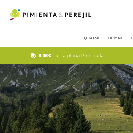
Saltar
al
contenido
Quesos
Dulces
Tarifa plana Península
8,95€