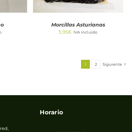
no
Morcillas Asturianas
5,95
€
o
IVA incluido
1
2
Siguiente
Horario
red,