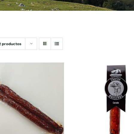
2 productos
DIR AL CARRITO
/
AÑADIR AL CARRITO
QUICK VIEW
QUICK VIEW