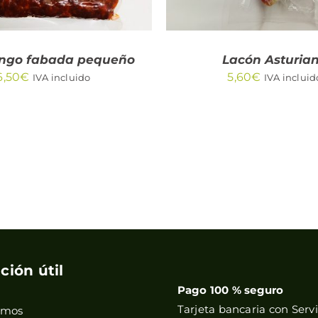
go fabada pequeño
Lacón Asturia
6,50
€
5,60
€
IVA incluido
IVA incluid
ción útil
Pago 100 % seguro
Tarjeta bancaria con Servi
omos