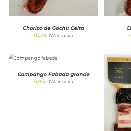
Chorizo de Gochu Celta
C
8,50
€
IVA incluido
AÑADIR AL
CARRITO
/
QUICK
VIEW
Compango Fabada grande
8,95
€
IVA incluido
AÑA