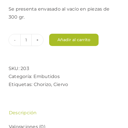
Se presenta envasado al vacío en piezas de
300 gr.
Añadir al carrito
Chorizo
de
ciervo
cantidad
SKU:
203
Categoría:
Embutidos
Etiquetas:
Chorizo
,
Ciervo
Descripción
Valoraciones (0)