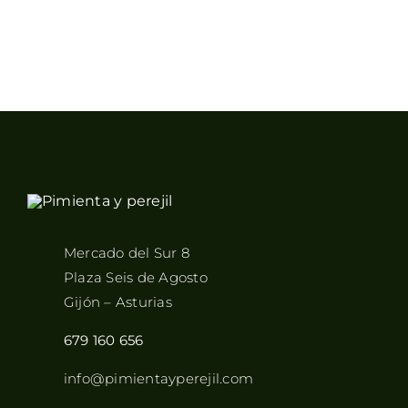
Mercado del Sur 8
Plaza Seis de Agosto
Gijón – Asturias
679 160 656
info@pimientayperejil.com