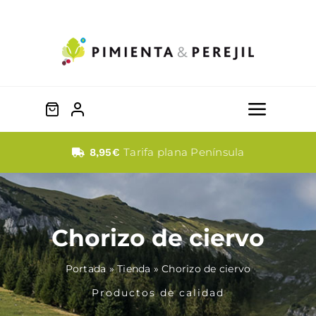
Saltar
al
contenido
Toggle
Naviga
Quesos
Tarifa plana Península
8,95€
Dulces
Chorizo de ciervo
Fabada
Portada
»
Tienda
»
Chorizo de ciervo
Embutidos
Productos de calidad