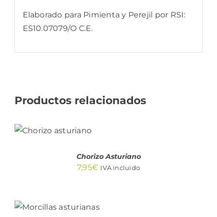
Elaborado para Pimienta y Perejil por RSI:
ES10.07079/O C.E.
Productos relacionados
AÑADIR AL
CARRITO
/
DETALLES
Chorizo Asturiano
7,95
€
IVA incluido
AÑADIR AL
CARRITO
/