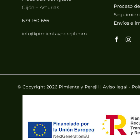
Proceso d
Gijón – Asturias
Seguimient
679 160 656
Envíos e i
info@pimientayperejil.com
© Copyright 2026 Pimienta y Perejil |
Aviso legal
-
Pol