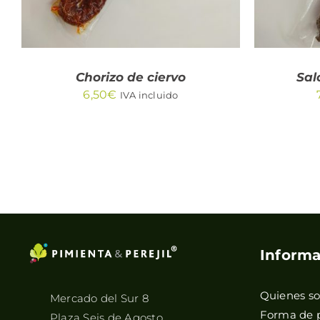
Chorizo de ciervo
Sal
6,50
€
IVA incluido
Informa
Quienes s
Mercado del Sur 8
Forma de 
Plaza Seis de Agosto