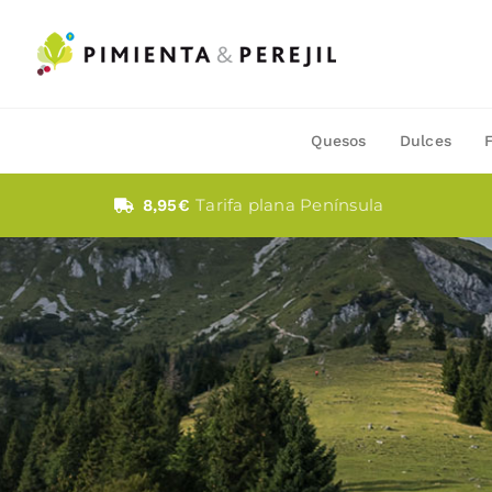
Saltar
al
contenido
Quesos
Dulces
Tarifa plana Península
8,95€