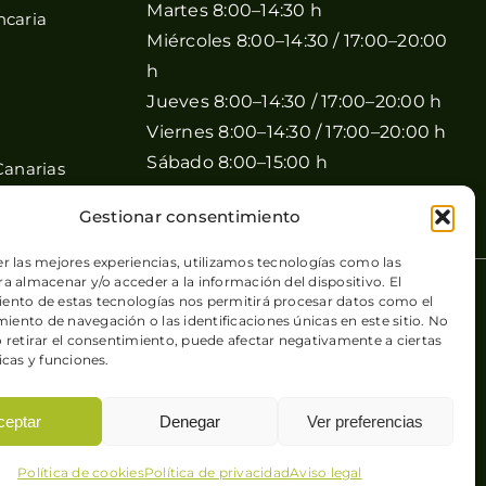
Martes 8:00–14:30 h
ncaria
Miércoles 8:00–14:30 / 17:00–20:00
h
Jueves 8:00–14:30 / 17:00–20:00 h
Viernes 8:00–14:30 / 17:00–20:00 h
Sábado 8:00–15:00 h
Canarias
Domingo Cerrado
Gestionar consentimiento
er las mejores experiencias, utilizamos tecnologías como las
a almacenar y/o acceder a la información del dispositivo. El
 de cookies
| Sitio web desarrollado por
+QueGusto S.C.
ento de estas tecnologías nos permitirá procesar datos como el
ento de navegación o las identificaciones únicas en este sitio. No
o retirar el consentimiento, puede afectar negativamente a ciertas
icas y funciones.
ceptar
Denegar
Ver preferencias
Política de cookies
Política de privacidad
Aviso legal