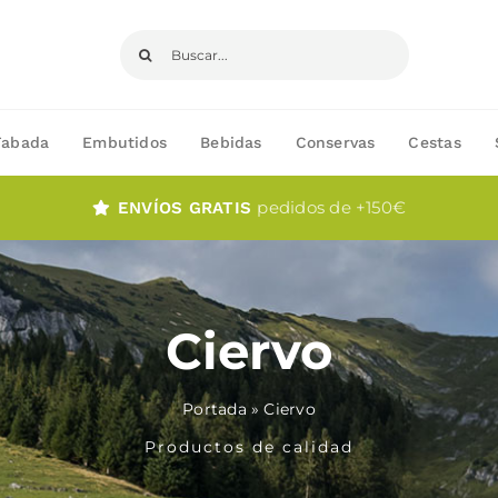
Buscar:
Fabada
Embutidos
Bebidas
Conservas
Cestas
pedidos de +150€
ENVÍOS GRATIS
Ciervo
Portada
»
Ciervo
Productos de calidad