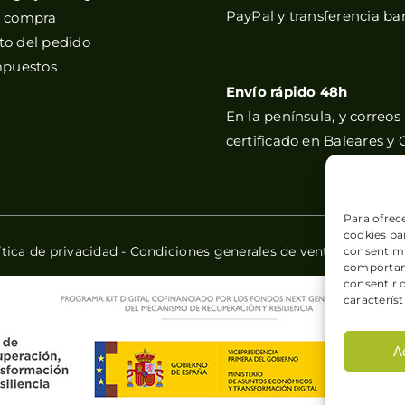
PayPal y transferencia ba
e compra
o del pedido
mpuestos
Envío rápido 48h
En la península, y correos
certificado en Baleares y 
Para ofrec
cookies par
ítica de privacidad
-
Condiciones generales de venta
-
Política
consentimi
comportami
consentir 
característ
A