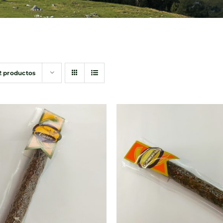
2 productos
DIR AL CARRITO
/
AÑADIR AL CARRITO
QUICK VIEW
QUICK VIEW