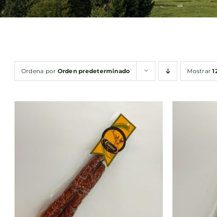
Ordena por
Orden predeterminado
Mostrar
1
AÑADIR AL CARRITO
/
AÑA
QUICK VIEW