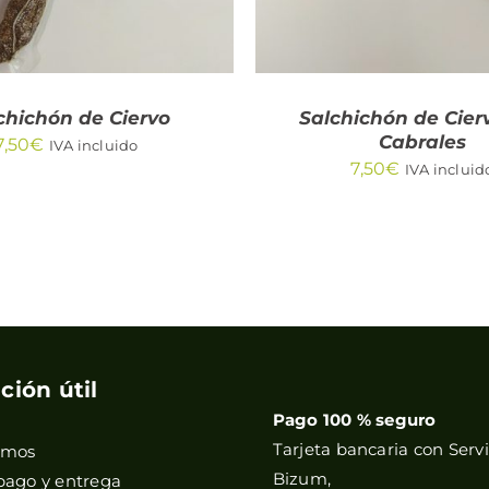
chichón de Ciervo
Salchichón de Cier
Cabrales
7,50
€
IVA incluido
7,50
€
IVA incluid
ción útil
Pago 100 % seguro
Tarjeta bancaria con Servi
omos
Bizum,
pago y entrega