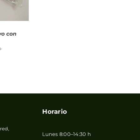
vo con
o
Horario
red,
Lunes 8:00–14:30 h