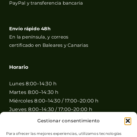
PayPal y transferencia bancaria
Envío rápido 48h
En la península, y correos
certificado en Baleares y Canarias
Horario
Lunes 8:00–14:30 h
Martes 8:00–14:30 h
Miércoles 8:00–14:30 / 17:00–20:00 h
Jueves 8:00–14:30 / 17:00–20:00 h
Viernes 8:00–14:30 / 17:00–20:00 h
Gestionar consentimiento
Sábado 8:00–15:00 h
Para ofrecer las mejores experiencias, utilizamos tecnologías
Domingo Cerrado