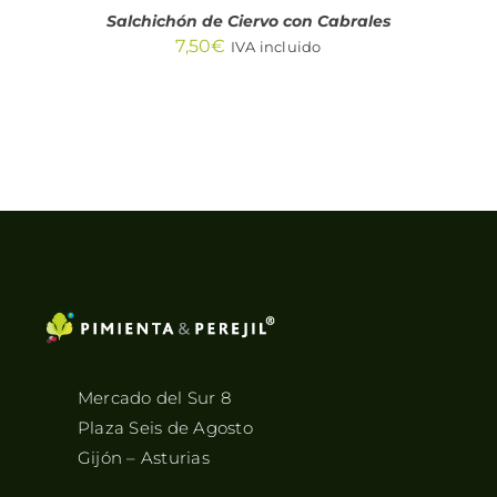
Salchichón de Ciervo con Cabrales
7,50
€
IVA incluido
Mercado del Sur 8
Plaza Seis de Agosto
Gijón – Asturias