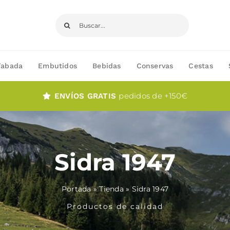
Buscar:
Fabada
Embutidos
Bebidas
Conservas
Cestas
pedidos de +150€
ENVÍOS GRATIS
Sidra 1947
Portada
»
Tienda
»
Sidra 1947
Productos de calidad