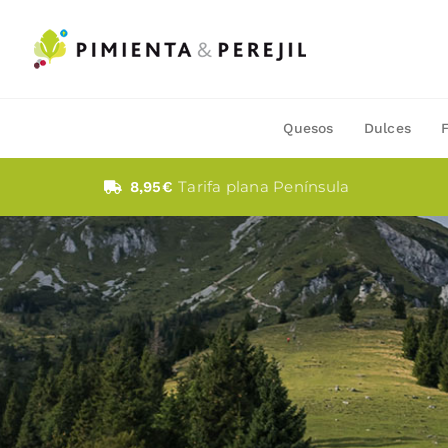
Saltar
al
contenido
Quesos
Dulces
Tarifa plana Península
8,95€