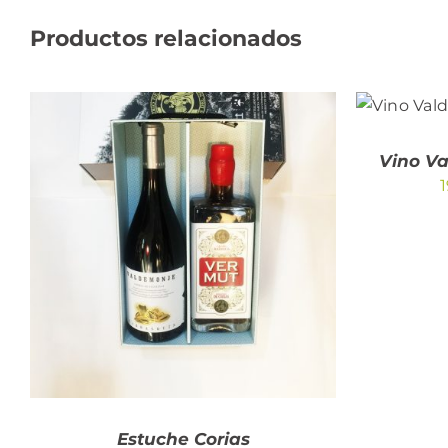
Productos relacionados
AÑAD
/
Vino V
1
AÑADIR AL CARRITO
/
QUICK VIEW
Estuche Corias