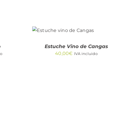
AÑADIR AL
CARRITO
/
QUICK VIEW
o
Estuche Vino de Cangas
40,00
€
do
IVA incluido