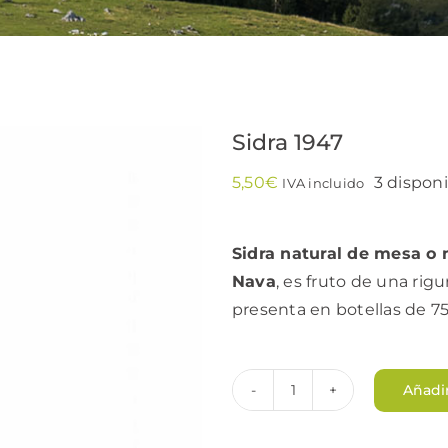
Sidra 1947
5,50
€
3 dispon
IVA incluido
Sidra natural de mesa o
Nava
, es fruto de una rig
presenta en botellas de 75
Añadir
Sidra
1947