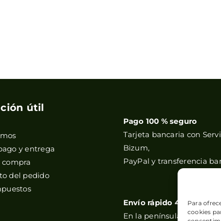
ción útil
Pago 100 % seguro
Tarjeta bancaria con Servi
omos
Bizum,
pago y entrega
PayPal y transferencia ba
e compra
o del pedido
mpuestos
Envío rápido 48h
Para ofrec
cookies par
En la península, y correos
consentimi