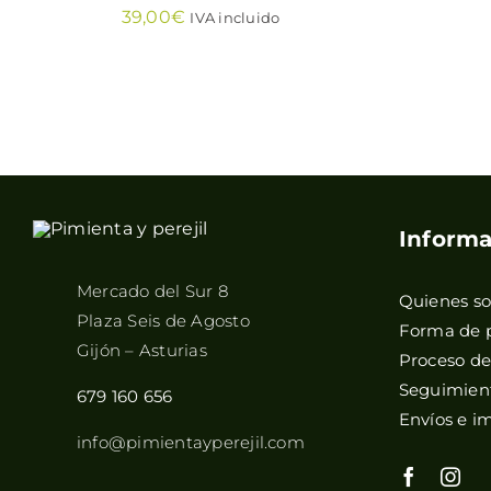
39,00
€
IVA incluido
Informa
Mercado del Sur 8
Quienes s
Plaza Seis de Agosto
Forma de 
Gijón – Asturias
Proceso d
Seguimient
679 160 656
Envíos e i
info@pimientayperejil.com