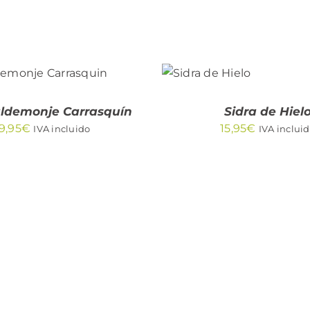
AÑADIR
AL
IR AL CARRITO
CARRITO
QUICK VIEW
/
QUICK
aldemonje Carrasquín
Sidra de Hiel
VIEW
9,95
€
15,95
€
IVA incluido
IVA inclui