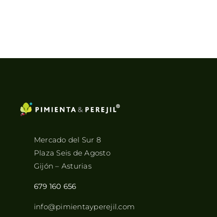
Mercado del Sur 8
Plaza Seis de Agosto
Gijón – Asturias
679 160 656
info@pimientayperejil.com