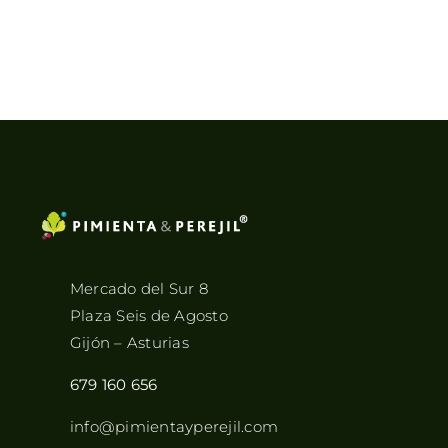
Mercado del Sur 8
Plaza Seis de Agosto
Gijón – Asturias
679 160 656
info@pimientayperejil.com