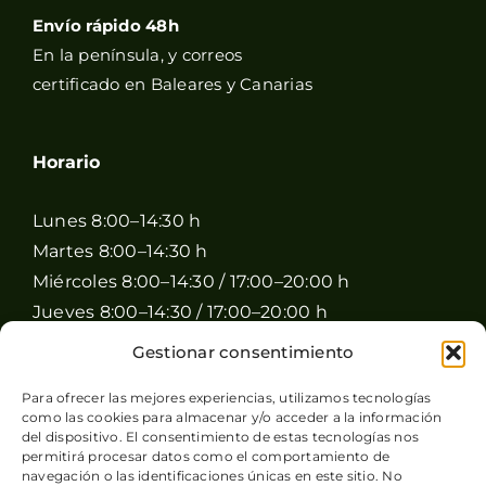
Envío rápido 48h
En la península, y correos
certificado en Baleares y Canarias
Horario
Lunes 8:00–14:30 h
Martes 8:00–14:30 h
Miércoles 8:00–14:30 / 17:00–20:00 h
Jueves 8:00–14:30 / 17:00–20:00 h
Viernes 8:00–14:30 / 17:00–20:00 h
Gestionar consentimiento
Sábado 8:00–15:00 h
Para ofrecer las mejores experiencias, utilizamos tecnologías
Domingo Cerrado
como las cookies para almacenar y/o acceder a la información
del dispositivo. El consentimiento de estas tecnologías nos
permitirá procesar datos como el comportamiento de
navegación o las identificaciones únicas en este sitio. No