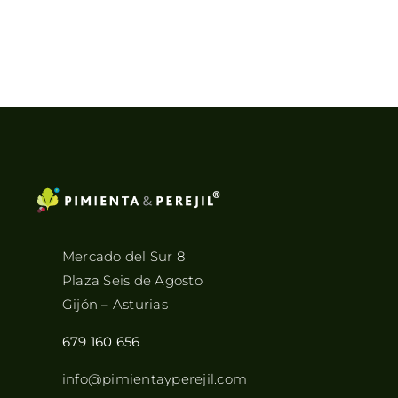
Mercado del Sur 8
Plaza Seis de Agosto
Gijón – Asturias
679 160 656
info@pimientayperejil.com