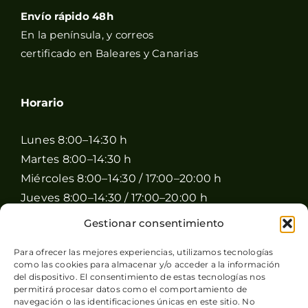
Envío rápido 48h
En la península, y correos
certificado en Baleares y Canarias
Horario
Lunes 8:00–14:30 h
Martes 8:00–14:30 h
Miércoles 8:00–14:30 / 17:00–20:00 h
Jueves 8:00–14:30 / 17:00–20:00 h
Viernes 8:00–14:30 / 17:00–20:00 h
Gestionar consentimiento
Sábado 8:00–15:00 h
Para ofrecer las mejores experiencias, utilizamos tecnologías
Domingo Cerrado
como las cookies para almacenar y/o acceder a la información
del dispositivo. El consentimiento de estas tecnologías nos
permitirá procesar datos como el comportamiento de
navegación o las identificaciones únicas en este sitio. No