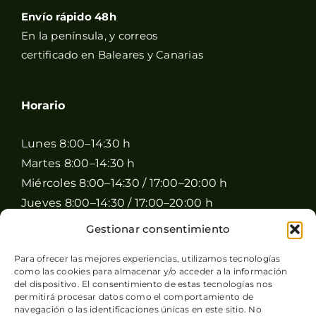
Envío rápido 48h
En la península, y correos
certificado en Baleares y Canarias
Horario
Lunes 8:00–14:30 h
Martes 8:00–14:30 h
Miércoles 8:00–14:30 / 17:00–20:00 h
Jueves 8:00–14:30 / 17:00–20:00 h
Viernes 8:00–14:30 / 17:00–20:00 h
Gestionar consentimiento
Sábado 8:00–15:00 h
Para ofrecer las mejores experiencias, utilizamos tecnologías
Domingo Cerrado
como las cookies para almacenar y/o acceder a la información
del dispositivo. El consentimiento de estas tecnologías nos
permitirá procesar datos como el comportamiento de
navegación o las identificaciones únicas en este sitio. No