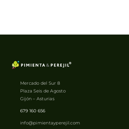
Mercado del Sur 8
Plaza Seis de Agosto
Gijón – Asturias
679 160 656
info@pimientayperejil.com