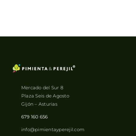
Mercado del Sur 8
Plaza Seis de Agosto
Gijón – Asturias
679 160 656
info@pimientayperejil.com