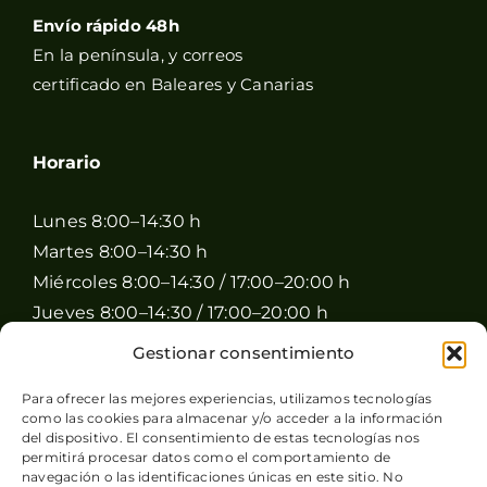
Envío rápido 48h
En la península, y correos
certificado en Baleares y Canarias
Horario
Lunes 8:00–14:30 h
Martes 8:00–14:30 h
Miércoles 8:00–14:30 / 17:00–20:00 h
Jueves 8:00–14:30 / 17:00–20:00 h
Viernes 8:00–14:30 / 17:00–20:00 h
Gestionar consentimiento
Sábado 8:00–15:00 h
Para ofrecer las mejores experiencias, utilizamos tecnologías
Domingo Cerrado
como las cookies para almacenar y/o acceder a la información
del dispositivo. El consentimiento de estas tecnologías nos
permitirá procesar datos como el comportamiento de
navegación o las identificaciones únicas en este sitio. No