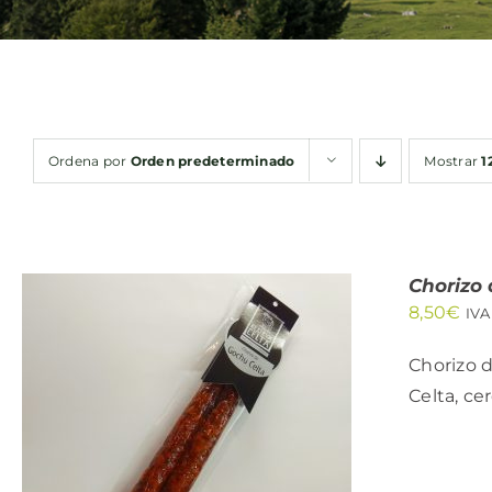
Ordena por
Orden predeterminado
Mostrar
1
Chorizo
8,50
€
IVA
Chorizo 
Celta, ce
AÑADIR AL CARRITO
/
QUICK VIEW