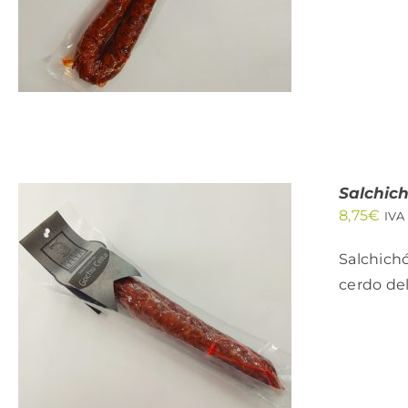
Salchic
8,75
€
IVA
Salchich
cerdo del
AÑADIR AL CARRITO
/
QUICK VIEW