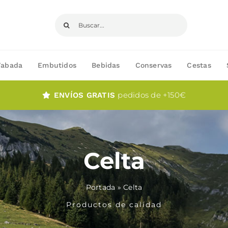
Buscar:
Fabada
Embutidos
Bebidas
Conservas
Cestas
pedidos de +150€
ENVÍOS GRATIS
Celta
Portada
»
Celta
Productos de calidad