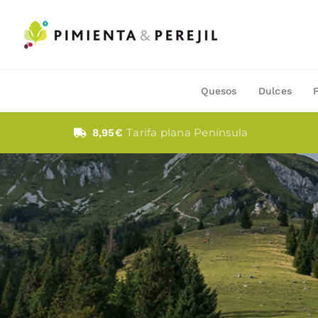
Saltar
al
contenido
Quesos
Dulces
Tarifa plana Península
8,95€