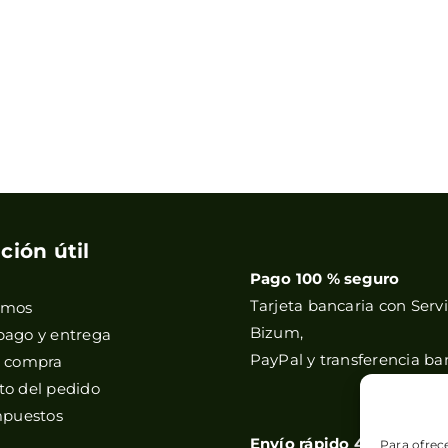
ción útil
Pago 100 % seguro
Tarjeta bancaria con Servi
omos
Bizum,
pago y entrega
PayPal y transferencia ba
e compra
o del pedido
mpuestos
Envío rápido 48h
Para ofrec