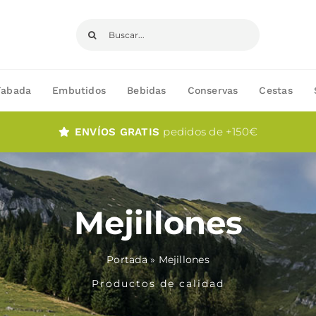
Buscar:
Fabada
Embutidos
Bebidas
Conservas
Cestas
pedidos de +150€
ENVÍOS GRATIS
Mejillones
Portada
»
Mejillones
Productos de calidad