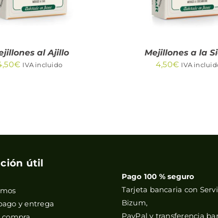
jillones al Ajillo
Mejillones a la S
4,50
€
4,50
€
IVA incluido
IVA incluid
ción útil
Pago 100 % seguro
Tarjeta bancaria con Servi
omos
Bizum,
pago y entrega
PayPal y transferencia ba
e compra