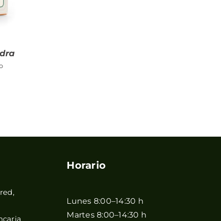
idra
o
Horario
red,
Lunes 8:00–14:30 h
Martes 8:00–14:30 h
ncaria