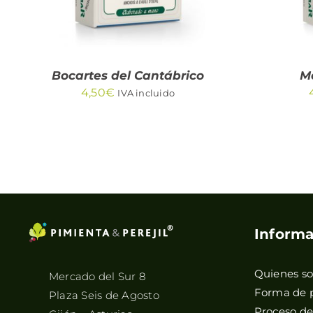
Bocartes del Cantábrico
Me
4,50
€
IVA incluido
Informa
Quienes s
Mercado del Sur 8
Forma de 
Plaza Seis de Agosto
Proceso d