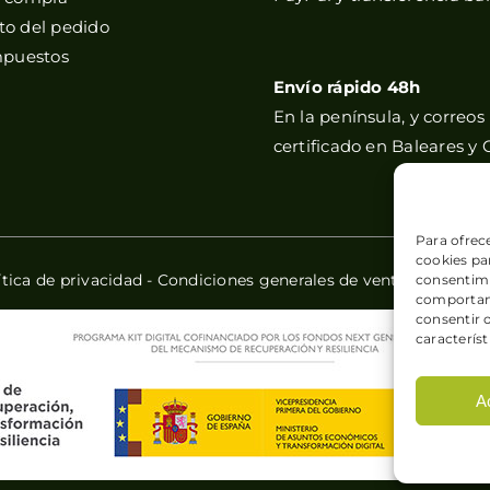
o del pedido
mpuestos
Envío rápido 48h
En la península, y correos
certificado en Baleares y 
Para ofrec
cookies par
ítica de privacidad
-
Condiciones generales de venta
-
Política
consentimi
comportami
consentir 
característ
A