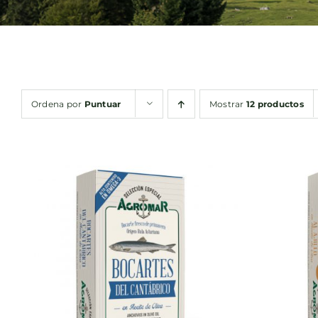
Ordena por
Puntuar
Mostrar
12 productos
AÑADIR AL CARRITO
/
AÑA
QUICK VIEW