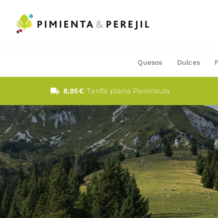
Saltar
al
contenido
Quesos
Dulces
Tarifa plana Península
8,95€