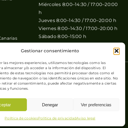
Miércoles 8:00–14:30 / 17:00–20:00
h
Jueves 8:00–14:30 / 17:00–20:00 h
Viernes 8:00–14:30 / 17:00–20:00 h
Sábado 8:00–15:00 h
Canarias
Domingo Cerrado
Gestionar consentimiento
er las mejores experiencias, utilizamos tecnologías como las
a almacenar y/o acceder a la información del dispositivo. El
 de cookies
| Sitio web desarrollado por
+QueGusto S.C.
ento de estas tecnologías nos permitirá procesar datos como el
ento de navegación o las identificaciones únicas en este sitio. No
o retirar el consentimiento, puede afectar negativamente a ciertas
icas y funciones.
ceptar
Denegar
Ver preferencias
Política de cookies
Política de privacidad
Aviso legal