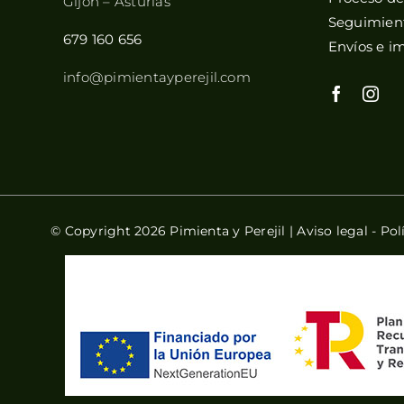
Gijón – Asturias
Seguimient
679 160 656
Envíos e i
info@pimientayperejil.com
© Copyright 2026 Pimienta y Perejil |
Aviso legal
-
Pol