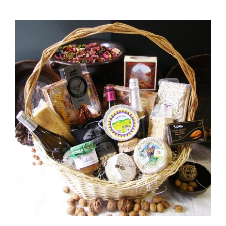
AÑADIR AL CARRITO
/
DETALLES