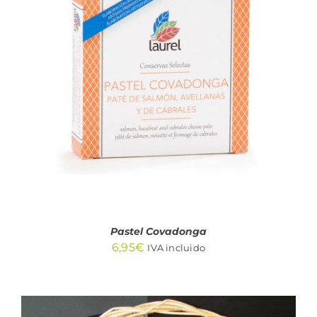
AÑADIR AL CARRITO
/
DETALLES
Pastel Covadonga
6,95
€
IVA incluido