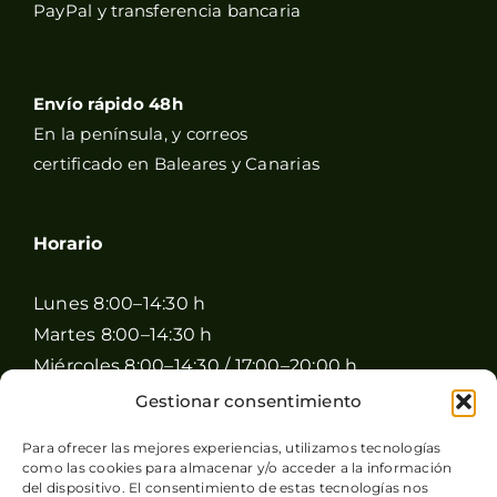
PayPal y transferencia bancaria
Envío rápido 48h
En la península, y correos
certificado en Baleares y Canarias
Horario
Lunes 8:00–14:30 h
Martes 8:00–14:30 h
Miércoles 8:00–14:30 / 17:00–20:00 h
Jueves 8:00–14:30 / 17:00–20:00 h
Gestionar consentimiento
Viernes 8:00–14:30 / 17:00–20:00 h
Para ofrecer las mejores experiencias, utilizamos tecnologías
Sábado 8:00–15:00 h
como las cookies para almacenar y/o acceder a la información
Domingo Cerrado
del dispositivo. El consentimiento de estas tecnologías nos