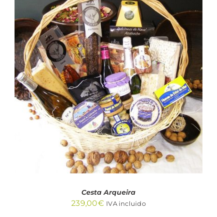
AÑADIR AL CARRITO
/
DETALLES
Cesta Arqueira
239,00
€
IVA incluido