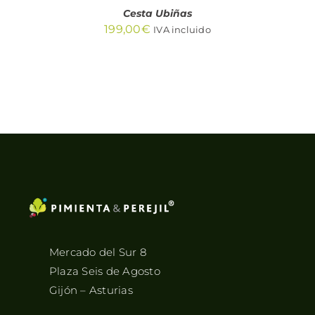
Cesta Ubiñas
199,00
€
IVA incluido
Mercado del Sur 8
Plaza Seis de Agosto
Gijón – Asturias