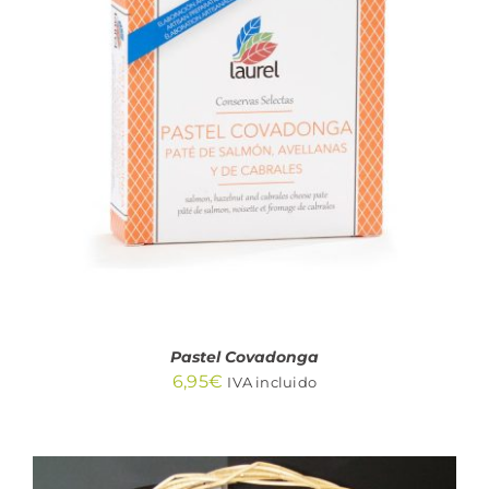
AÑADIR AL CARRITO
/
DETALLES
Pastel Covadonga
6,95
€
IVA incluido