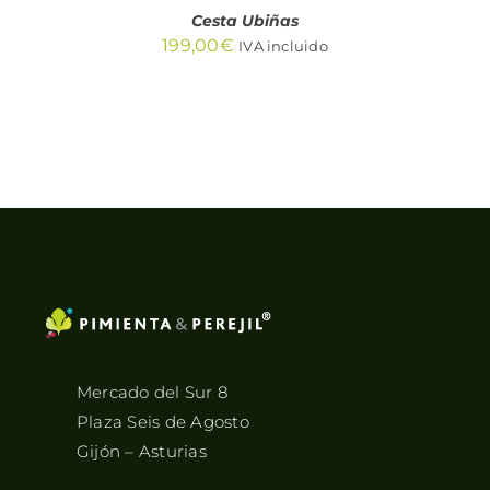
Cesta Ubiñas
199,00
€
IVA incluido
Mercado del Sur 8
Plaza Seis de Agosto
Gijón – Asturias