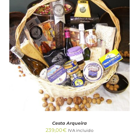
AÑADIR AL CARRITO
/
DETALLES
Cesta Arqueira
239,00
€
IVA incluido