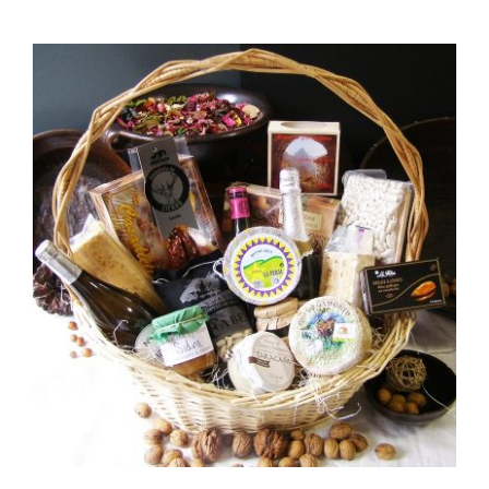
AÑADIR AL CARRITO
/
DETALLES