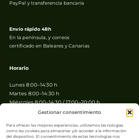
PayPal y transferencia bancaria
Envío rápido 48h
En la península, y correos
certificado en Baleares y Canarias
Horario
Lunes 8:00–14:30 h
Martes 8:00–14:30 h
Miércoles 8:00–14:30 / 17:00–20:00 h
Jueves 8:00–14:30 / 17:00–20:00 h
Gestionar consentimiento
Viernes 8:00–14:30 / 17:00–20:00 h
Para ofrecer las mejores experiencias, utilizamos tecnologías
Sábado 8:00–15:00 h
como las cookies para almacenar y/o acceder a la información
Domingo Cerrado
del dispositivo. El consentimiento de estas tecnologías nos